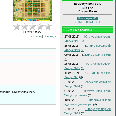
Доброе утро, гость
11:30
Группа:
Гости
Войти через uID
Старая форма входа
Лучшие Статусы
Рейтинг
:
0.0
/
0
« Назад
|
Вперед »
[17.08.2013]
[
Статусы про жизнь
]
Статус №11
(
0
)
[15.08.2013]
[
Статус про друзей
]
Статус №10
(
0
)
[09.08.2013]
[
Статус с картинками
]
(
0
)
[25.08.2013]
[
Статус про учебу
]
Статус №15
(
0
)
[11.08.2013]
[
Статус про дружбу
]
Статус №8
(
0
)
[21.08.2013]
[
Статус про девушек
]
Статус №14
(
0
)
[07.08.2013]
[
Статусы про жизнь
]
Статус про жизнь
(
0
)
[10.08.2013]
[
Великие мысли
]
мудрые люди говорят
(
0
)
[21.08.2013]
[
Статус про парней
]
Статус №13
(
0
)