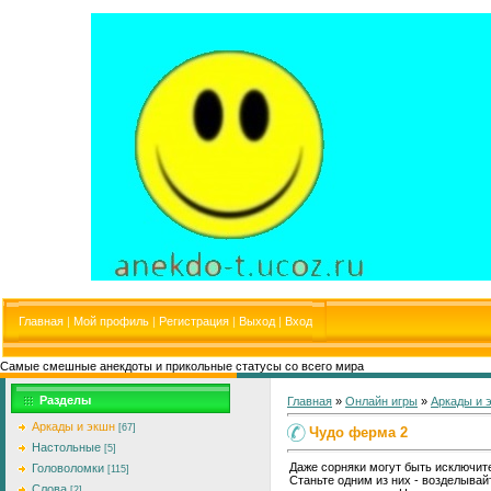
Главная
|
Мой профиль
|
Регистрация
|
Выход
|
Вход
Самые смешные анекдоты и прикольные статусы со всего мира
Разделы
Главная
»
Онлайн игры
»
Аркады и 
Аркады и экшн
[67]
Чудо ферма 2
Настольные
[5]
Даже сорняки могут быть исключите
Головоломки
[115]
Станьте одним из них - возделывай
Слова
[2]