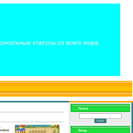
$WD
$,
Поиск
.
 новые
Вход