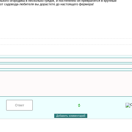
ького огородика в несколько грядок, и постепенно он превратится в крупный
от садовода-любителя вы дорастете до настоящего фермера!