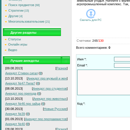
земельные угодья. Начните с мален
агропромышленный комплекс. Так, 
Поиск предметов
[68]
Стратегии
[15]
Другие
[4]
Скачать для
PC
Многопользовательские
[21]
Другие разделы
Статусы
Счетчики
:
248
/
130
Онлайн игры
Всего комментариев
:
0
Видео
Имя *:
Лучшие анекдоты
Email *:
[09.08.2013]
[
Разное
]
Анекдот Стивен сигал
(
0
)
[13.10.2013]
[
Анекдот про мужьей и жен
]
Анекдот №47 Пила?
(
0
)
[08.08.2013]
[
Анекдот про студентов
]
Анекдот про препода
(
0
)
[13.10.2013]
[
Анекдот про животных
]
Анекдот №46 про зайца
(
0
)
Код *:
[30.08.2013]
[
Новые Русские
]
Анекдот №39
(
0
)
[01.09.2013]
[
Анекдот про программистов
]
Анекдот №40
(
0
)
[28.08.2013]
[
Разное
]