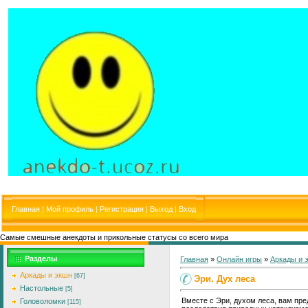
Главная
|
Мой профиль
|
Регистрация
|
Выход
|
Вход
Самые смешные анекдоты и прикольные статусы со всего мира
Разделы
Главная
»
Онлайн игры
»
Аркады и 
Аркады и экшн
[67]
Эри. Дух леса
Настольные
[5]
Вместе с Эри, духом леса, вам пре
Головоломки
[115]