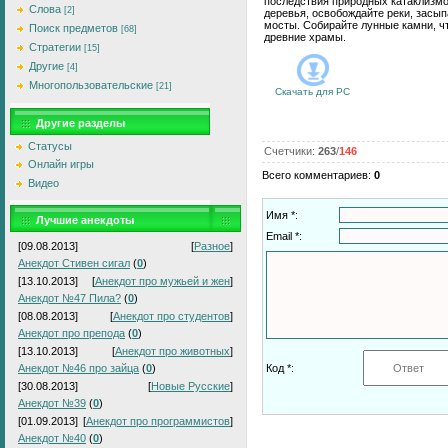
последствия природных катаклизмо
Слова
[2]
деревья, освобождайте реки, засып
мосты. Собирайте лунные камни, ч
Поиск предметов
[68]
древние храмы.
Стратегии
[15]
Другие
[4]
Многопользовательские
[21]
Скачать для
PC
Другие разделы
Статусы
Счетчики
:
263
/
146
Онлайн игры
Всего комментариев
:
0
Видео
Имя *:
Лучшие анекдоты
Email *:
[09.08.2013]
[
Разное
]
Анекдот Стивен сигал
(
0
)
[13.10.2013]
[
Анекдот про мужьей и жен
]
Анекдот №47 Пила?
(
0
)
[08.08.2013]
[
Анекдот про студентов
]
Анекдот про препода
(
0
)
[13.10.2013]
[
Анекдот про животных
]
Анекдот №46 про зайца
(
0
)
Код *:
[30.08.2013]
[
Новые Русские
]
Анекдот №39
(
0
)
[01.09.2013]
[
Анекдот про программистов
]
Анекдот №40
(
0
)