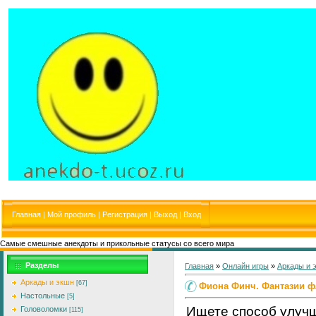
Главная
|
Мой профиль
|
Регистрация
|
Выход
|
Вход
Самые смешные анекдоты и прикольные статусы со всего мира
Разделы
Главная
»
Онлайн игры
»
Аркады и 
Аркады и экшн
[67]
Фиона Финч. Фантазии ф
Настольные
[5]
Ищете способ улуч
Головоломки
[115]