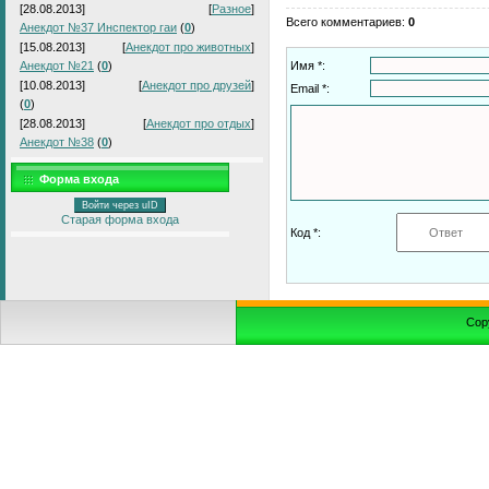
[28.08.2013]
[
Разное
]
Всего комментариев
:
0
Анекдот №37 Инспектор гаи
(
0
)
[15.08.2013]
[
Анекдот про животных
]
Анекдот №21
(
0
)
Имя *:
[10.08.2013]
[
Анекдот про друзей
]
Email *:
(
0
)
[28.08.2013]
[
Анекдот про отдых
]
Анекдот №38
(
0
)
Форма входа
Войти через uID
Старая форма входа
Код *:
Cop