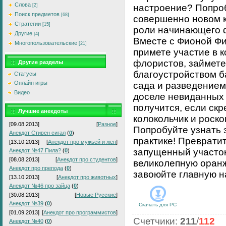
Слова
[2]
настроение? Попроб
Поиск предметов
[68]
совершенно новом к
Стратегии
[15]
роли начинающего 
Другие
[4]
Вместе с Фионой Ф
Многопользовательские
[21]
примете участие в 
флористов, займете
Другие разделы
благоустройством 
Статусы
Онлайн игры
сада и разведением
Видео
доселе невиданных 
получится, если скр
Лучшие анекдоты
колокольчик и роск
[09.08.2013]
[
Разное
]
Попробуйте узнать 
Анекдот Стивен сигал
(
0
)
практике! Преврати
[13.10.2013]
[
Анекдот про мужьей и жен
]
запущенный участок
Анекдот №47 Пила?
(
0
)
[08.08.2013]
[
Анекдот про студентов
]
великолепную оран
Анекдот про препода
(
0
)
завоюйте главную н
[13.10.2013]
[
Анекдот про животных
]
Анекдот №46 про зайца
(
0
)
[30.08.2013]
[
Новые Русские
]
Анекдот №39
(
0
)
Скачать для
PC
[01.09.2013]
[
Анекдот про программистов
]
Счетчики
:
211
/
112
Анекдот №40
(
0
)