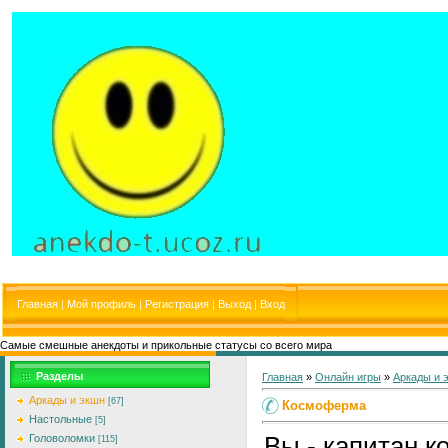
Главная
|
Мой профиль
|
Регистрация
|
Выход
|
Вход
Самые смешные анекдоты и прикольные статусы со всего мира
Разделы
Главная
»
Онлайн игры
»
Аркады и 
Аркады и экшн
[67]
Космоферма
Настольные
[5]
Вы - капитан 
Головоломки
[115]