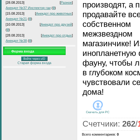
производят, а 
[28.08.2013]
[
Разное
]
Анекдот №37 Инспектор гаи
(
0
)
продавайте все
[15.08.2013]
[
Анекдот про животных
]
Анекдот №21
(
0
)
собственном
[10.08.2013]
[
Анекдот про друзей
]
(
0
)
межзвездном
[28.08.2013]
[
Анекдот про отдых
]
Анекдот №38
(
0
)
магазинчике! И
инопланетную 
Форма входа
Войти через uID
фауну, чтобы 
Старая форма входа
в глубоком кос
чувствовали се
дома!
Скачать для
PC
Счетчики
:
262
/
Всего комментариев
:
0