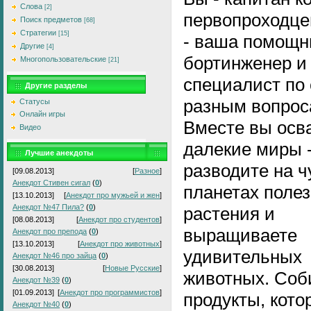
Слова
[2]
первопроходце
Поиск предметов
[68]
Стратегии
[15]
- ваша помощн
Другие
[4]
бортинженер и
Многопользовательские
[21]
специалист по
Другие разделы
разным вопрос
Статусы
Онлайн игры
Вместе вы осв
Видео
далекие миры 
Лучшие анекдоты
разводите на 
[09.08.2013]
[
Разное
]
Анекдот Стивен сигал
(
0
)
планетах поле
[13.10.2013]
[
Анекдот про мужьей и жен
]
Анекдот №47 Пила?
(
0
)
растения и
[08.08.2013]
[
Анекдот про студентов
]
выращиваете
Анекдот про препода
(
0
)
[13.10.2013]
[
Анекдот про животных
]
удивительных
Анекдот №46 про зайца
(
0
)
[30.08.2013]
[
Новые Русские
]
животных. Соб
Анекдот №39
(
0
)
[01.09.2013]
[
Анекдот про программистов
]
продукты, кото
Анекдот №40
(
0
)