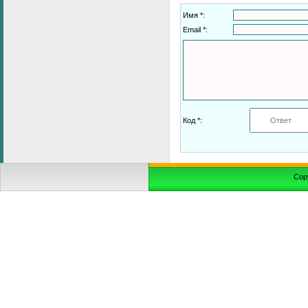
Имя *:
Email *:
Код *:
Cop