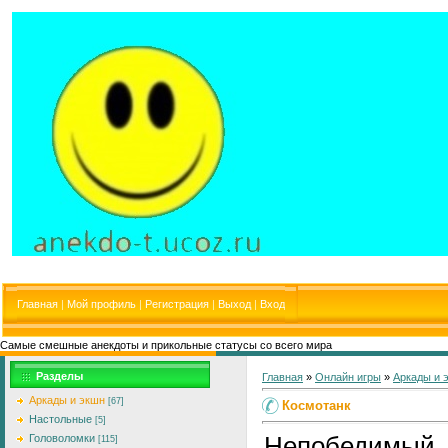
Главная
|
Мой профиль
|
Регистрация
|
Выход
|
Вход
Самые смешные анекдоты и прикольные статусы со всего мира
Разделы
Главная
»
Онлайн игры
»
Аркады и 
Аркады и экшн
[67]
Космотанк
Настольные
[5]
Непобедимый
Головоломки
[115]