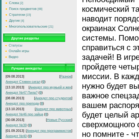
Слова
[2]
космический т
Поиск предметов
[68]
Стратегии
[15]
наводит порядо
Другие
[4]
окраинах Солн
Многопользовательские
[21]
системы. Помо
Другие разделы
справиться с э
Статусы
Онлайн игры
задачей! В игр
Видео
пройдете четы
Лучшие анекдоты
миссии. В кажд
[09.08.2013]
[
Разное
]
Анекдот Стивен сигал
(
0
)
нужно будет в
[13.10.2013]
[
Анекдот про мужьей и жен
]
Анекдот №47 Пила?
(
0
)
важное спецза
[08.08.2013]
[
Анекдот про студентов
]
вашем распор
Анекдот про препода
(
0
)
[13.10.2013]
[
Анекдот про животных
]
будет целый а
Анекдот №46 про зайца
(
0
)
[30.08.2013]
[
Новые Русские
]
сверхмощного 
Анекдот №39
(
0
)
[01.09.2013]
[
Анекдот про программистов
]
но помните - ч
Анекдот №40
(
0
)