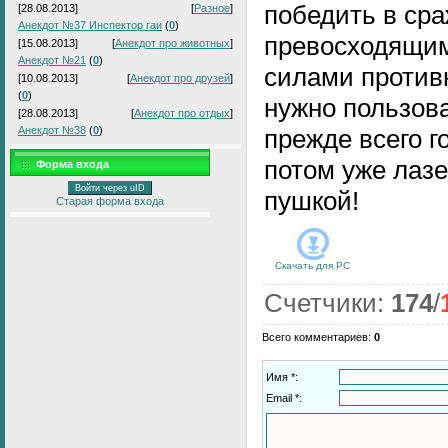
победить в сра
[28.08.2013]
[
Разное
]
Анекдот №37 Инспектор гаи
(
0
)
превосходящи
[15.08.2013]
[
Анекдот про животных
]
Анекдот №21
(
0
)
силами против
[10.08.2013]
[
Анекдот про друзей
]
(
0
)
нужно пользов
[28.08.2013]
[
Анекдот про отдых
]
Анекдот №38
(
0
)
прежде всего г
потом уже лаз
Форма входа
Войти через uID
пушкой!
Старая форма входа
Скачать для
PC
Счетчики
:
174
/
Всего комментариев
:
0
Имя *:
Email *: