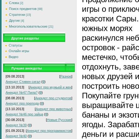
Слова
[2]
игры о приклю
Поиск предметов
[68]
Стратегии
[15]
красотки Сары.
Другие
[4]
южных морях
Многопользовательские
[21]
раскинулся не
Другие разделы
островок - рай
Статусы
Онлайн игры
местечко, чтоб
Видео
отдохнуть, зав
Лучшие анекдоты
новых друзей 
[09.08.2013]
[
Разное
]
Анекдот Стивен сигал
(
0
)
построить ново
[13.10.2013]
[
Анекдот про мужьей и жен
]
Анекдот №47 Пила?
(
0
)
Покупайте грун
[08.08.2013]
[
Анекдот про студентов
]
выращивайте ц
Анекдот про препода
(
0
)
[13.10.2013]
[
Анекдот про животных
]
бананы и экзот
Анекдот №46 про зайца
(
0
)
[30.08.2013]
[
Новые Русские
]
ягоды. Зараба
Анекдот №39
(
0
)
[01.09.2013]
[
Анекдот про программистов
]
деньги и расш
Анекдот №40
(
0
)