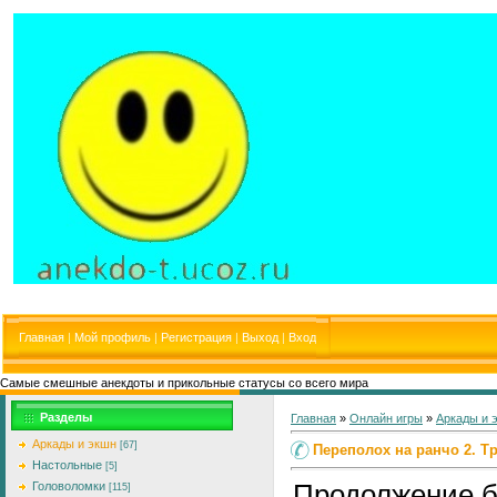
Главная
|
Мой профиль
|
Регистрация
|
Выход
|
Вход
Самые смешные анекдоты и прикольные статусы со всего мира
Разделы
Главная
»
Онлайн игры
»
Аркады и 
Аркады и экшн
[67]
Переполох на ранчо 2. Т
Настольные
[5]
Продолжение б
Головоломки
[115]