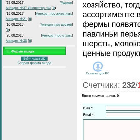
хозяйство, тогд
[28.08.2013]
[
Разное
]
Анекдот №37 Инспектор гаи
(
0
)
ассортименте 
[15.08.2013]
[
Анекдот про животных
]
Анекдот №21
(
0
)
фермы появят
[10.08.2013]
[
Анекдот про друзей
]
(
0
)
павлиньи перь
[28.08.2013]
[
Анекдот про отдых
]
Анекдот №38
(
0
)
шерсть, молоко
ценные продук
Форма входа
Войти через uID
Старая форма входа
Скачать для
PC
Счетчики
:
232
/
Всего комментариев
:
0
Имя *:
Email *: