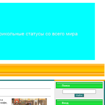
$WD
$,
Поиск
и и
 кофе,
Вход