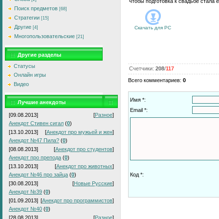
чтобы подготовка к свадьбе стала 
Поиск предметов
[68]
Стратегии
[15]
Другие
[4]
Скачать для
PC
Многопользовательские
[21]
Другие разделы
Статусы
Счетчики
:
208
/
117
Онлайн игры
Всего комментариев
:
0
Видео
Имя *:
Лучшие анекдоты
Email *:
[09.08.2013]
[
Разное
]
Анекдот Стивен сигал
(
0
)
[13.10.2013]
[
Анекдот про мужьей и жен
]
Анекдот №47 Пила?
(
0
)
[08.08.2013]
[
Анекдот про студентов
]
Анекдот про препода
(
0
)
[13.10.2013]
[
Анекдот про животных
]
Анекдот №46 про зайца
(
0
)
Код *:
[30.08.2013]
[
Новые Русские
]
Анекдот №39
(
0
)
[01.09.2013]
[
Анекдот про программистов
]
Анекдот №40
(
0
)
[28.08.2013]
[
Разное
]