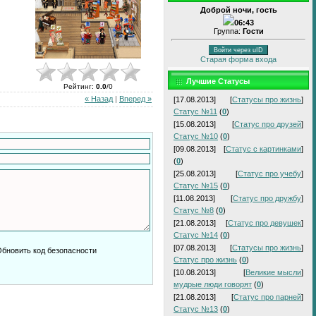
Доброй ночи, гость
06:43
Группа:
Гости
Войти через uID
Старая форма входа
Лучшие Статусы
Рейтинг
:
0.0
/
0
« Назад
|
Вперед »
[17.08.2013]
[
Статусы про жизнь
]
Статус №11
(
0
)
[15.08.2013]
[
Статус про друзей
]
Статус №10
(
0
)
[09.08.2013]
[
Статус с картинками
]
(
0
)
[25.08.2013]
[
Статус про учебу
]
Статус №15
(
0
)
[11.08.2013]
[
Статус про дружбу
]
Статус №8
(
0
)
[21.08.2013]
[
Статус про девушек
]
Статус №14
(
0
)
[07.08.2013]
[
Статусы про жизнь
]
Статус про жизнь
(
0
)
[10.08.2013]
[
Великие мысли
]
мудрые люди говорят
(
0
)
[21.08.2013]
[
Статус про парней
]
Статус №13
(
0
)