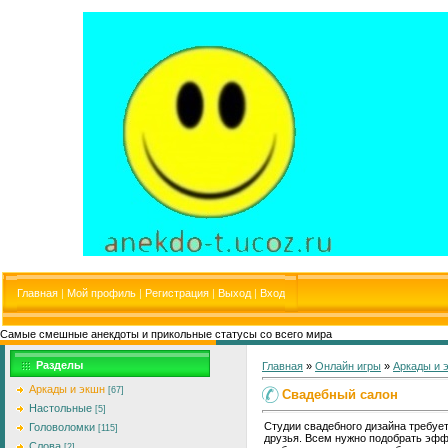
Главная
|
Мой профиль
|
Регистрация
|
Выход
|
Вход
Самые смешные анекдоты и прикольные статусы со всего мира
Разделы
Главная
»
Онлайн игры
»
Аркады и 
Аркады и экшн
[67]
Свадебный салон
Настольные
[5]
Студии свадебного дизайна требует
Головоломки
[115]
друзья. Всем нужно подобрать эфф
Слова
[2]