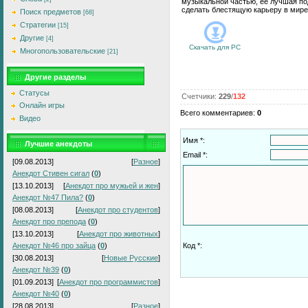
музыкальной частью, ее лучшая по
сделать блестящую карьеру в мире
Поиск предметов
[68]
Стратегии
[15]
Другие
[4]
Скачать для
PC
Многопользовательские
[21]
Другие разделы
Статусы
Счетчики
:
229
/
132
Онлайн игры
Всего комментариев
:
0
Видео
Имя *:
Лучшие анекдоты
Email *:
[09.08.2013]
[
Разное
]
Анекдот Стивен сигал
(
0
)
[13.10.2013]
[
Анекдот про мужьей и жен
]
Анекдот №47 Пила?
(
0
)
[08.08.2013]
[
Анекдот про студентов
]
Анекдот про препода
(
0
)
[13.10.2013]
[
Анекдот про животных
]
Анекдот №46 про зайца
(
0
)
Код *:
[30.08.2013]
[
Новые Русские
]
Анекдот №39
(
0
)
[01.09.2013]
[
Анекдот про программистов
]
Анекдот №40
(
0
)
[28.08.2013]
[
Разное
]