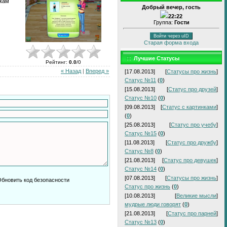
шкам
Добрый вечер, гость
22:22
Группа:
Гости
Войти через uID
Старая форма входа
Лучшие Статусы
Рейтинг
:
0.0
/
0
« Назад
|
Вперед »
[17.08.2013]
[
Статусы про жизнь
]
Статус №11
(
0
)
[15.08.2013]
[
Статус про друзей
]
Статус №10
(
0
)
[09.08.2013]
[
Статус с картинками
]
(
0
)
[25.08.2013]
[
Статус про учебу
]
Статус №15
(
0
)
[11.08.2013]
[
Статус про дружбу
]
Статус №8
(
0
)
[21.08.2013]
[
Статус про девушек
]
Статус №14
(
0
)
[07.08.2013]
[
Статусы про жизнь
]
Статус про жизнь
(
0
)
[10.08.2013]
[
Великие мысли
]
мудрые люди говорят
(
0
)
[21.08.2013]
[
Статус про парней
]
Статус №13
(
0
)