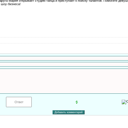
друга Мария открывает студию танца и приступает к поиску талантов. Помогите деву
 шоу-бизнеса!