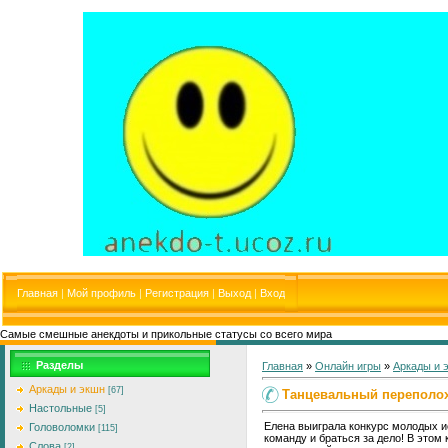
Главная
|
Мой профиль
|
Регистрация
|
Выход
|
Вход
Самые смешные анекдоты и прикольные статусы со всего мира
Разделы
Главная
»
Онлайн игры
»
Аркады и 
Аркады и экшн
[67]
Танцевальный переполо
Настольные
[5]
Елена выиграла конкурс молодых ис
Головоломки
[115]
команду и браться за дело! В этом 
Слова
[2]