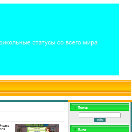
$WD
$,
Поиск
бирать
ется
Вход