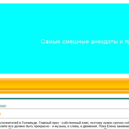
экшн
х
полнителей в Голливуде. Главный приз - собственный клип, поэтому нужно срочно со
клипе все должно быть прекрасно - и музыка, и слова, и движения. Пока Елена занима