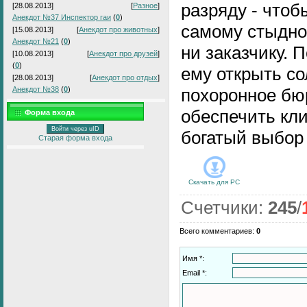
разряду - чтоб
[28.08.2013]
[
Разное
]
Анекдот №37 Инспектор гаи
(
0
)
самому стыдно
[15.08.2013]
[
Анекдот про животных
]
Анекдот №21
(
0
)
ни заказчику. 
[10.08.2013]
[
Анекдот про друзей
]
(
0
)
ему открыть с
[28.08.2013]
[
Анекдот про отдых
]
Анекдот №38
(
0
)
похоронное бю
обеспечить кл
Форма входа
Войти через uID
богатый выбор 
Старая форма входа
Скачать для
PC
Счетчики
:
245
/
Всего комментариев
:
0
Имя *:
Email *: