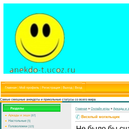
Главная
|
Мой профиль
|
Регистрация
|
Выход
|
Вход
Самые смешные анекдоты и прикольные статусы со всего мира
Разделы
Главная
»
Онлайн игры
»
Аркады и 
Аркады и экшн
[67]
Веселый могильщик
Настольные
[5]
Не было бы сча
Головоломки
[115]