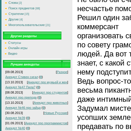
Слова
[2]
несчастье помо
Поиск предметов
[68]
Стратегии
[15]
Решил один за
Другие
[4]
коммерсант
Многопользовательские
[21]
организовать с
Другие разделы
по совету грам
Статусы
Онлайн игры
людей. Да вот 
Видео
знает, с какой 
Лучшие анекдоты
нему подступит
[09.08.2013]
[
Разное
]
Анекдот Стивен сигал
(
0
)
Ведь вопрос-то
[13.10.2013]
[
Анекдот про мужьей и жен
]
Анекдот №47 Пила?
(
0
)
весьма пикант
[08.08.2013]
[
Анекдот про студентов
]
даже интимный
Анекдот про препода
(
0
)
[13.10.2013]
[
Анекдот про животных
]
Задумал мисте
Анекдот №46 про зайца
(
0
)
[30.08.2013]
[
Новые Русские
]
усопших земле
Анекдот №39
(
0
)
[01.09.2013]
[
Анекдот про программистов
]
предавать по 
Анекдот №40
(
0
)