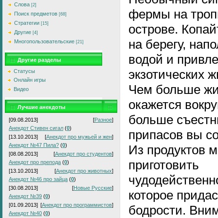
Слова
[2]
фермы на троп
Поиск предметов
[68]
Стратегии
[15]
острове. Копай
Другие
[4]
на берегу, нап
Многопользовательские
[21]
водой и привл
Другие разделы
экзотических ж
Статусы
Онлайн игры
Чем больше ж
Видео
окажется вокру
Лучшие анекдоты
больше съест
[09.08.2013]
[
Разное
]
Анекдот Стивен сигал
(
0
)
припасов вы со
[13.10.2013]
[
Анекдот про мужьей и жен
]
Анекдот №47 Пила?
(
0
)
Из продуктов 
[08.08.2013]
[
Анекдот про студентов
]
приготовить
Анекдот про препода
(
0
)
[13.10.2013]
[
Анекдот про животных
]
чудодейственно
Анекдот №46 про зайца
(
0
)
[30.08.2013]
[
Новые Русские
]
которое придас
Анекдот №39
(
0
)
[01.09.2013]
[
Анекдот про программистов
]
бодрости. Вни
Анекдот №40
(
0
)