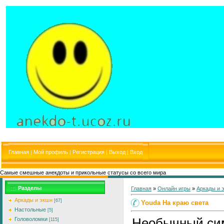
Главная
|
Мой профиль
|
Регистрация
|
Выход
|
Вход
Самые смешные анекдоты и прикольные статусы со всего мира
Разделы
Главная
»
Онлайн игры
»
Аркады и 
Аркады и экшн
[67]
Youda На краю света
Настольные
[5]
Необычный си
Головоломки
[115]