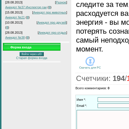
следите за тем,
[28.08.2013]
[
Разное
]
Анекдот №37 Инспектор гаи
(
0
)
расходуется в
[15.08.2013]
[
Анекдот про животных
]
Анекдот №21
(
0
)
энергия - вы м
[10.08.2013]
[
Анекдот про друзей
]
(
0
)
потерять созна
[28.08.2013]
[
Анекдот про отдых
]
Анекдот №38
(
0
)
самый неподх
момент.
Форма входа
Войти через uID
Старая форма входа
Скачать для
PC
Счетчики
:
194
/
Всего комментариев
:
0
Имя *:
Email *: