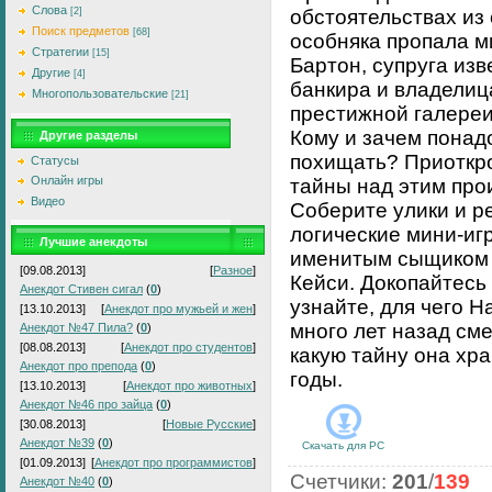
Слова
[2]
обстоятельствах из 
Поиск предметов
[68]
особняка пропала м
Стратегии
[15]
Бартон, супруга изв
Другие
[4]
банкира и владелиц
Многопользовательские
[21]
престижной галереи
Кому и зачем понад
Другие разделы
похищать? Приоткр
Статусы
Онлайн игры
тайны над этим про
Видео
Соберите улики и р
логические мини-иг
Лучшие анекдоты
именитым сыщиком
[09.08.2013]
[
Разное
]
Кейси. Докопайтесь
Анекдот Стивен сигал
(
0
)
узнайте, для чего 
[13.10.2013]
[
Анекдот про мужьей и жен
]
много лет назад см
Анекдот №47 Пила?
(
0
)
[08.08.2013]
[
Анекдот про студентов
]
какую тайну она хра
Анекдот про препода
(
0
)
годы.
[13.10.2013]
[
Анекдот про животных
]
Анекдот №46 про зайца
(
0
)
[30.08.2013]
[
Новые Русские
]
Анекдот №39
(
0
)
Скачать для
PC
[01.09.2013]
[
Анекдот про программистов
]
Счетчики
:
201
/
139
Анекдот №40
(
0
)