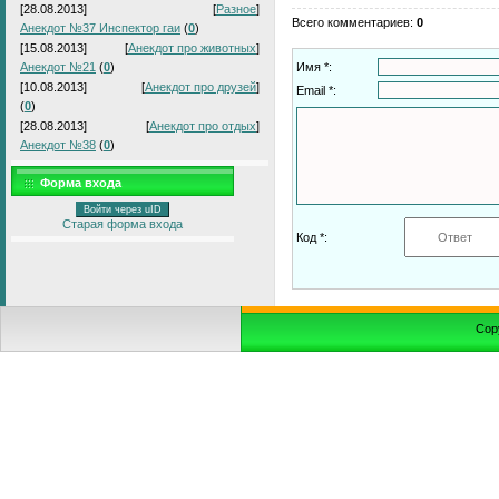
[28.08.2013]
[
Разное
]
Всего комментариев
:
0
Анекдот №37 Инспектор гаи
(
0
)
[15.08.2013]
[
Анекдот про животных
]
Анекдот №21
(
0
)
Имя *:
[10.08.2013]
[
Анекдот про друзей
]
Email *:
(
0
)
[28.08.2013]
[
Анекдот про отдых
]
Анекдот №38
(
0
)
Форма входа
Войти через uID
Старая форма входа
Код *:
Cop