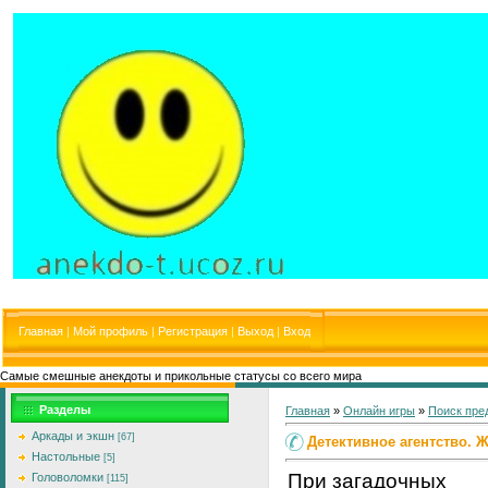
Главная
|
Мой профиль
|
Регистрация
|
Выход
|
Вход
Самые смешные анекдоты и прикольные статусы со всего мира
Разделы
Главная
»
Онлайн игры
»
Поиск пре
Аркады и экшн
[67]
Детективное агентство. 
Настольные
[5]
При загадочных
Головоломки
[115]