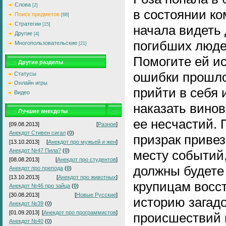
Слова
[2]
в состоянии ко
Поиск предметов
[68]
Стратегии
[15]
начала видеть
Другие
[4]
погибших люде
Многопользовательские
[21]
Помогите ей и
Другие разделы
ошибки прошло
Статусы
Онлайн игры
прийти в себя 
Видео
наказать винов
Лучшие анекдоты
ее несчастий. 
[09.08.2013]
[
Разное
]
Анекдот Стивен сигал
(
0
)
призрак привез
[13.10.2013]
[
Анекдот про мужьей и жен
]
Анекдот №47 Пила?
(
0
)
месту событий,
[08.08.2013]
[
Анекдот про студентов
]
должны будете
Анекдот про препода
(
0
)
[13.10.2013]
[
Анекдот про животных
]
крупицам восс
Анекдот №46 про зайца
(
0
)
[30.08.2013]
[
Новые Русские
]
историю загад
Анекдот №39
(
0
)
[01.09.2013]
[
Анекдот про программистов
]
происшествий 
Анекдот №40
(
0
)