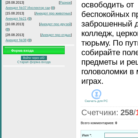
освободить от
[28.08.2013]
[
Разное
]
Анекдот №37 Инспектор гаи
(
0
)
беспокойных п
[15.08.2013]
[
Анекдот про животных
]
Анекдот №21
(
0
)
заброшенный 
[10.08.2013]
[
Анекдот про друзей
]
(
0
)
колледж, церко
[28.08.2013]
[
Анекдот про отдых
]
Анекдот №38
(
0
)
тюрьму. По пут
собирайте пол
Форма входа
Войти через uID
предметы и ре
Старая форма входа
головоломки в 
играх.
Скачать для
PC
Счетчики
:
258
/
Всего комментариев
:
0
Имя *: