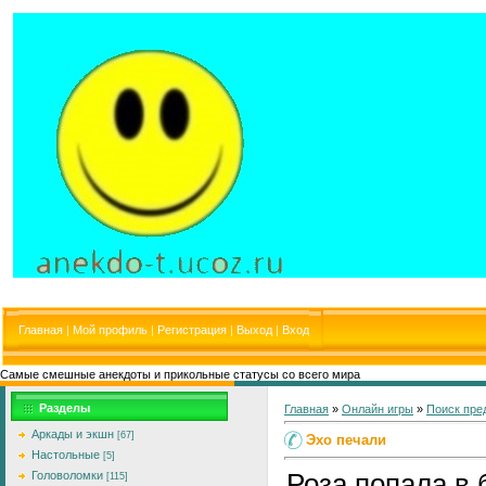
Главная
|
Мой профиль
|
Регистрация
|
Выход
|
Вход
Самые смешные анекдоты и прикольные статусы со всего мира
Разделы
Главная
»
Онлайн игры
»
Поиск пре
Аркады и экшн
[67]
Эхо печали
Настольные
[5]
Роза попала в
Головоломки
[115]