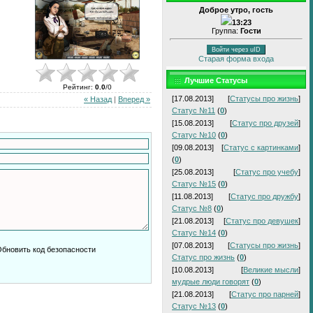
Доброе утро, гость
13:23
Группа:
Гости
Войти через uID
Старая форма входа
Лучшие Статусы
Рейтинг
:
0.0
/
0
[17.08.2013]
[
Статусы про жизнь
]
« Назад
|
Вперед »
Статус №11
(
0
)
[15.08.2013]
[
Статус про друзей
]
Статус №10
(
0
)
[09.08.2013]
[
Статус с картинками
]
(
0
)
[25.08.2013]
[
Статус про учебу
]
Статус №15
(
0
)
[11.08.2013]
[
Статус про дружбу
]
Статус №8
(
0
)
[21.08.2013]
[
Статус про девушек
]
Статус №14
(
0
)
[07.08.2013]
[
Статусы про жизнь
]
Статус про жизнь
(
0
)
[10.08.2013]
[
Великие мысли
]
мудрые люди говорят
(
0
)
[21.08.2013]
[
Статус про парней
]
Статус №13
(
0
)