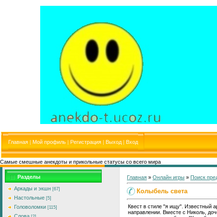
Главная
|
Мой профиль
|
Регистрация
|
Выход
|
Вход
Самые смешные анекдоты и прикольные статусы со всего мира
Разделы
Главная
»
Онлайн игры
»
Поиск пре
Аркады и экшн
[67]
Колыбель света
Настольные
[5]
Квест в стиле "я ищу". Известный а
Головоломки
[115]
направлении. Вместе с Николь, доч
Слова
[2]