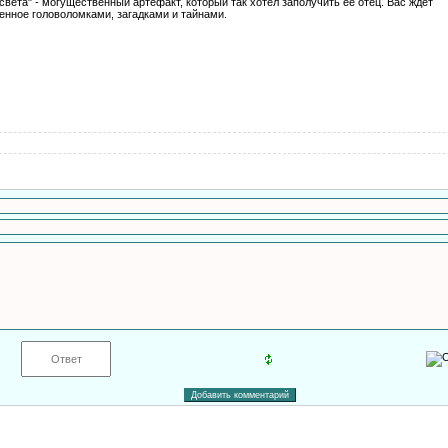
света" - могущественный артефакт, который так хотел заполучить ее отец. Вас ждет
енное головоломками, загадками и тайнами.