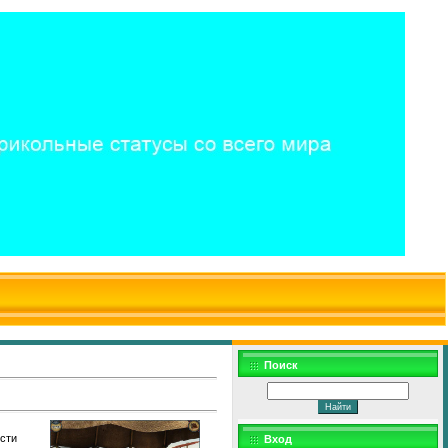
$WD
$,
Поиск
ести
Вход