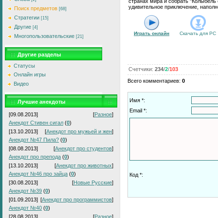
странах мира и собрать "Колыбель 
удивительное приключение, наполн
Поиск предметов
[68]
Стратегии
[15]
Другие
[4]
Играть онлайн
Скачать для
PC
Многопользовательские
[21]
Другие разделы
Статусы
Счетчики
:
234
/
2
/
103
Онлайн игры
Всего комментариев
:
0
Видео
Имя *:
Лучшие анекдоты
Email *:
[09.08.2013]
[
Разное
]
Анекдот Стивен сигал
(
0
)
[13.10.2013]
[
Анекдот про мужьей и жен
]
Анекдот №47 Пила?
(
0
)
[08.08.2013]
[
Анекдот про студентов
]
Анекдот про препода
(
0
)
[13.10.2013]
[
Анекдот про животных
]
Анекдот №46 про зайца
(
0
)
Код *:
[30.08.2013]
[
Новые Русские
]
Анекдот №39
(
0
)
[01.09.2013]
[
Анекдот про программистов
]
Анекдот №40
(
0
)
[28.08.2013]
[
Разное
]