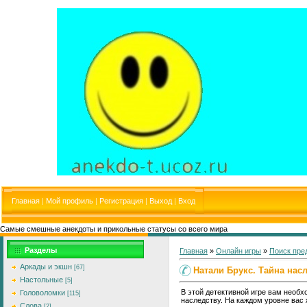
Главная
|
Мой профиль
|
Регистрация
|
Выход
|
Вход
Самые смешные анекдоты и прикольные статусы со всего мира
Разделы
Главная
»
Онлайн игры
»
Поиск пре
Аркады и экшн
[67]
Натали Брукс. Тайна нас
Настольные
[5]
В этой детективной игре вам необх
Головоломки
[115]
наследству. На каждом уровне вас
Слова
[2]