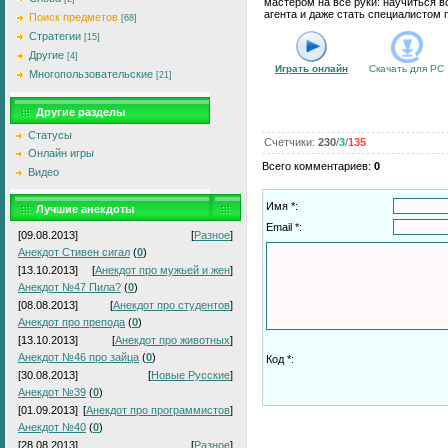
мастером на все руки: научиться 
агента и даже стать специалистом
Поиск предметов
[68]
Стратегии
[15]
Другие
[4]
Играть онлайн
Скачать для
PC
Многопользовательские
[21]
Другие разделы
Статусы
Счетчики
:
230
/
3
/
135
Онлайн игры
Всего комментариев
:
0
Видео
Имя *:
Лучшие анекдоты
Email *:
[09.08.2013]
[
Разное
]
Анекдот Стивен сигал
(
0
)
[13.10.2013]
[
Анекдот про мужьей и жен
]
Анекдот №47 Пила?
(
0
)
[08.08.2013]
[
Анекдот про студентов
]
Анекдот про препода
(
0
)
[13.10.2013]
[
Анекдот про животных
]
Анекдот №46 про зайца
(
0
)
Код *:
[30.08.2013]
[
Новые Русские
]
Анекдот №39
(
0
)
[01.09.2013]
[
Анекдот про программистов
]
Анекдот №40
(
0
)
[28.08.2013]
[
Разное
]