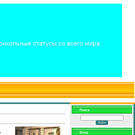
$WD
$,
Поиск
ь
Вход