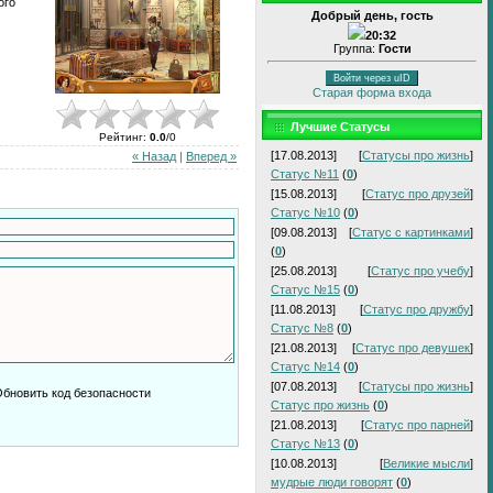
ого
Добрый день, гость
20:32
Группа:
Гости
Войти через uID
Старая форма входа
Лучшие Статусы
Рейтинг
:
0.0
/
0
[17.08.2013]
[
Статусы про жизнь
]
« Назад
|
Вперед »
Статус №11
(
0
)
[15.08.2013]
[
Статус про друзей
]
Статус №10
(
0
)
[09.08.2013]
[
Статус с картинками
]
(
0
)
[25.08.2013]
[
Статус про учебу
]
Статус №15
(
0
)
[11.08.2013]
[
Статус про дружбу
]
Статус №8
(
0
)
[21.08.2013]
[
Статус про девушек
]
Статус №14
(
0
)
[07.08.2013]
[
Статусы про жизнь
]
Статус про жизнь
(
0
)
[21.08.2013]
[
Статус про парней
]
Статус №13
(
0
)
[10.08.2013]
[
Великие мысли
]
мудрые люди говорят
(
0
)