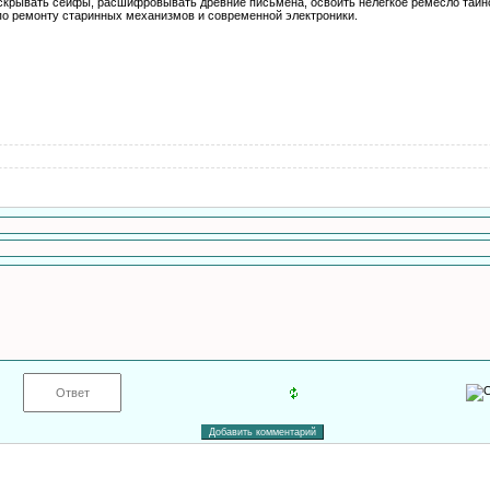
вскрывать сейфы, расшифровывать древние письмена, освоить нелегкое ремесло тайн
 по ремонту старинных механизмов и современной электроники.