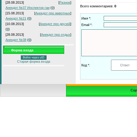
[28.08.2013]
[
Разное
]
Всего комментариев
:
0
Анекдот №37 Инспектор гаи
(
0
)
[15.08.2013]
[
Анекдот про животных
]
Анекдот №21
(
0
)
Имя *:
[10.08.2013]
[
Анекдот про друзей
]
Email *:
(
0
)
[28.08.2013]
[
Анекдот про отдых
]
Анекдот №38
(
0
)
Форма входа
Войти через uID
Старая форма входа
Код *:
Cop