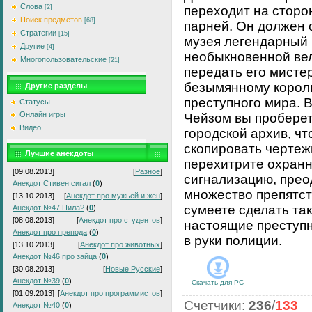
Слова
[2]
переходит на сторо
Поиск предметов
[68]
парней. Он должен 
Стратегии
[15]
музея легендарный
Другие
[4]
необыкновенной ве
Многопользовательские
[21]
передать его мистер
безымянному коро
Другие разделы
преступного мира. 
Статусы
Онлайн игры
Чейзом вы проберет
Видео
городской архив, ч
скопировать чертеж
Лучшие анекдоты
перехитрите охран
[09.08.2013]
[
Разное
]
сигнализацию, прео
Анекдот Стивен сигал
(
0
)
множество препятст
[13.10.2013]
[
Анекдот про мужьей и жен
]
сумеете сделать так
Анекдот №47 Пила?
(
0
)
[08.08.2013]
[
Анекдот про студентов
]
настоящие преступн
Анекдот про препода
(
0
)
в руки полиции.
[13.10.2013]
[
Анекдот про животных
]
Анекдот №46 про зайца
(
0
)
[30.08.2013]
[
Новые Русские
]
Анекдот №39
(
0
)
Скачать для
PC
[01.09.2013]
[
Анекдот про программистов
]
Счетчики
:
236
/
133
Анекдот №40
(
0
)