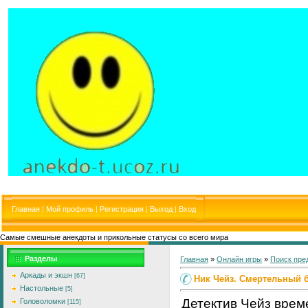
Главная
|
Мой профиль
|
Регистрация
|
Выход
|
Вход
Самые смешные анекдоты и прикольные статусы со всего мира
Разделы
Главная
»
Онлайн игры
»
Поиск пре
Аркады и экшн
[67]
Ник Чейз. Смертельный 
Настольные
[5]
Детектив Чейз врем
Головоломки
[115]