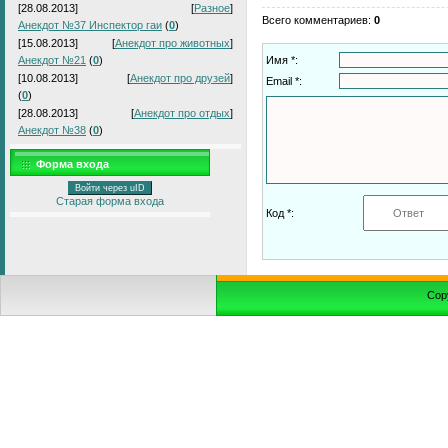
[28.08.2013]
[
Разное
]
Всего комментариев
:
0
Анекдот №37 Инспектор гаи
(
0
)
[15.08.2013]
[
Анекдот про животных
]
Анекдот №21
(
0
)
Имя *:
[10.08.2013]
[
Анекдот про друзей
]
Email *:
(
0
)
[28.08.2013]
[
Анекдот про отдых
]
Анекдот №38
(
0
)
Форма входа
Войти через uID
Старая форма входа
Код *:
Cop