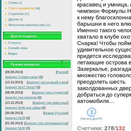
Слова
[2]
красавец и умница,
Поиск предметов
[68]
чемпион Формулы Н
Стратегии
[15]
к нему благосклонна
Другие
[4]
барышни в него вл
Многопользовательские
[21]
Именно такого чело
хватало в клубе охо
Другие разделы
Снарка! Чтобы пойм
Статусы
Онлайн игры
удивительное сущес
Видео
придется исследова
летающие острова 
Лучшие анекдоты
Зазеркалье, разгад
[09.08.2013]
[
Разное
]
множество головоло
Анекдот Стивен сигал
(
0
)
преодолеть шесть
[13.10.2013]
[
Анекдот про мужьей и жен
]
заколдованных две
Анекдот №47 Пила?
(
0
)
[08.08.2013]
[
Анекдот про студентов
]
добраться до супе
Анекдот про препода
(
0
)
автомобиля…
[13.10.2013]
[
Анекдот про животных
]
Анекдот №46 про зайца
(
0
)
[30.08.2013]
[
Новые Русские
]
Анекдот №39
(
0
)
Скачать для
PC
[01.09.2013]
[
Анекдот про программистов
]
Счетчики
:
278
/
132
Анекдот №40
(
0
)