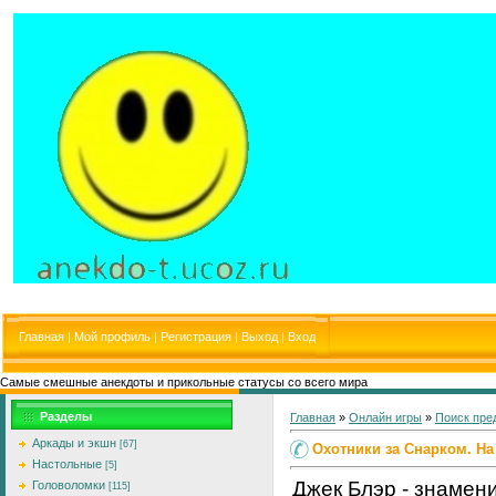
Главная
|
Мой профиль
|
Регистрация
|
Выход
|
Вход
Самые смешные анекдоты и прикольные статусы со всего мира
Разделы
Главная
»
Онлайн игры
»
Поиск пре
Аркады и экшн
[67]
Охотники за Снарком. На
Настольные
[5]
Джек Блэр - знамен
Головоломки
[115]