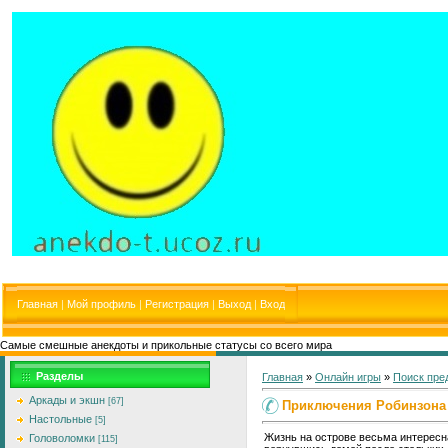
Главная
|
Мой профиль
|
Регистрация
|
Выход
|
Вход
Самые смешные анекдоты и прикольные статусы со всего мира
Разделы
Главная
»
Онлайн игры
»
Поиск пре
Аркады и экшн
[67]
Приключения Робинзона 
Настольные
[5]
Жизнь на острове весьма интересн
Головоломки
[115]