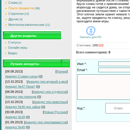
вернувшись домой после стольких 
Слова
[2]
Крузо снова готов к приключениям
мореходу не сидится дома, он отпр
Поиск предметов
[68]
рискованное путешествие к таинств
Стратегии
[15]
Этот клочок земли хранит немало т
их, ищите предметы по списку, реш
Другие
[4]
проходите мини-игры.
Многопользовательские
[21]
Другие разделы
Скачать для
PC
Статусы
Счетчики
:
199
/
122
Онлайн игры
Всего комментариев
:
0
Видео
Лучшие анекдоты
Имя *:
Email *:
[09.08.2013]
[
Разное
]
Анекдот Стивен сигал
(
0
)
[13.10.2013]
[
Анекдот про мужьей и жен
]
Анекдот №47 Пила?
(
0
)
[08.08.2013]
[
Анекдот про студентов
]
Анекдот про препода
(
0
)
[13.10.2013]
[
Анекдот про животных
]
Анекдот №46 про зайца
(
0
)
Код *:
[30.08.2013]
[
Новые Русские
]
Анекдот №39
(
0
)
[01.09.2013]
[
Анекдот про программистов
]
Анекдот №40
(
0
)