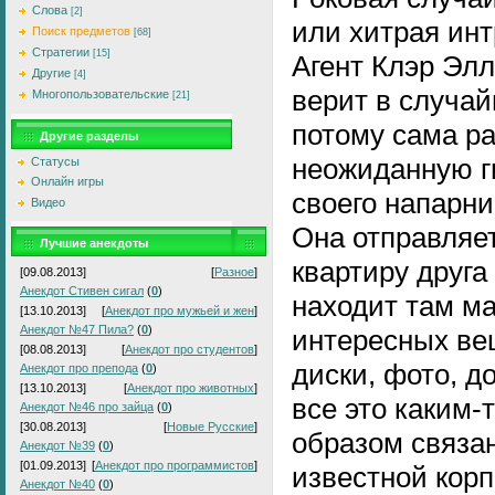
Слова
[2]
или хитрая инт
Поиск предметов
[68]
Стратегии
[15]
Агент Клэр Элл
Другие
[4]
верит в случай
Многопользовательские
[21]
потому сама р
Другие разделы
неожиданную г
Статусы
Онлайн игры
своего напарни
Видео
Она отправляе
Лучшие анекдоты
квартиру друга
[09.08.2013]
[
Разное
]
Анекдот Стивен сигал
(
0
)
находит там м
[13.10.2013]
[
Анекдот про мужьей и жен
]
Анекдот №47 Пила?
(
0
)
интересных ве
[08.08.2013]
[
Анекдот про студентов
]
диски, фото, до
Анекдот про препода
(
0
)
[13.10.2013]
[
Анекдот про животных
]
все это каким-
Анекдот №46 про зайца
(
0
)
[30.08.2013]
[
Новые Русские
]
образом связан
Анекдот №39
(
0
)
[01.09.2013]
[
Анекдот про программистов
]
известной кор
Анекдот №40
(
0
)