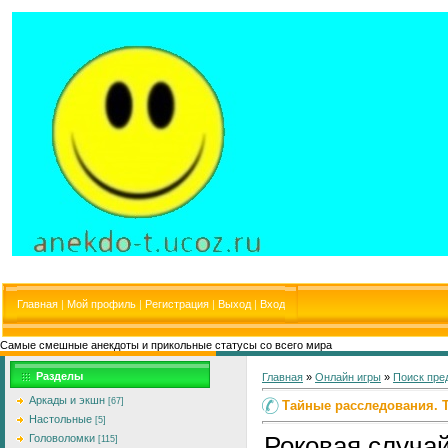
Главная
|
Мой профиль
|
Регистрация
|
Выход
|
Вход
Самые смешные анекдоты и прикольные статусы со всего мира
Разделы
Главная
»
Онлайн игры
»
Поиск пре
Аркады и экшн
[67]
Тайные расследования. 
Настольные
[5]
Роковая случа
Головоломки
[115]