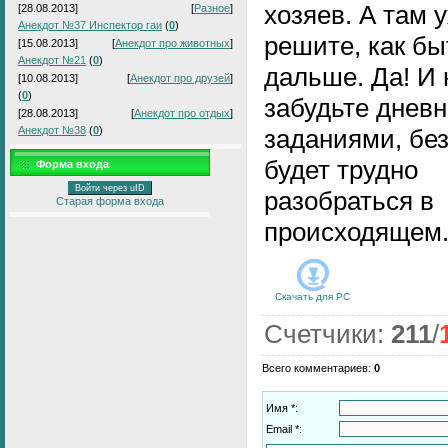
хозяев. А там 
[28.08.2013]
[
Разное
]
Анекдот №37 Инспектор гаи
(
0
)
решите, как бы
[15.08.2013]
[
Анекдот про животных
]
Анекдот №21
(
0
)
дальше. Да! И 
[10.08.2013]
[
Анекдот про друзей
]
(
0
)
забудьте дневн
[28.08.2013]
[
Анекдот про отдых
]
Анекдот №38
(
0
)
заданиями, без
будет трудно
Форма входа
Войти через uID
разобраться в
Старая форма входа
происходящем.
Скачать для
PC
Счетчики
:
211
/
Всего комментариев
:
0
Имя *:
Email *: