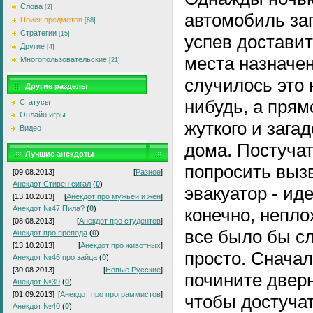
Слова
[2]
автомобиль заг
Поиск предметов
[68]
Стратегии
[15]
успев доставит
Другие
[4]
места назначен
Многопользовательские
[21]
случилось это 
Другие разделы
нибудь, а прям
Статусы
Онлайн игры
жуткого и зага
Видео
дома. Постучат
Лучшие анекдоты
попросить выз
[09.08.2013]
[
Разное
]
Анекдот Стивен сигал
(
0
)
эвакуатор - иде
[13.10.2013]
[
Анекдот про мужьей и жен
]
Анекдот №47 Пила?
(
0
)
конечно, непло
[08.08.2013]
[
Анекдот про студентов
]
все было бы с
Анекдот про препода
(
0
)
[13.10.2013]
[
Анекдот про животных
]
просто. Снача
Анекдот №46 про зайца
(
0
)
[30.08.2013]
[
Новые Русские
]
почините дверн
Анекдот №39
(
0
)
[01.09.2013]
[
Анекдот про программистов
]
чтобы достуча
Анекдот №40
(
0
)