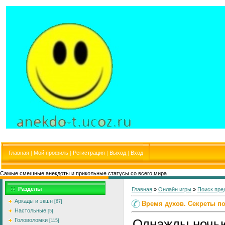
Главная
|
Мой профиль
|
Регистрация
|
Выход
|
Вход
Самые смешные анекдоты и прикольные статусы со всего мира
Разделы
Главная
»
Онлайн игры
»
Поиск пре
Аркады и экшн
[67]
Время духов. Секреты п
Настольные
[5]
Однажды ночь
Головоломки
[115]