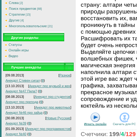
Слова
[2]
страну: алтари чет
Поиск предметов
[68]
природы разрушены
Стратегии
[15]
восстановить их, в
Другие
[4]
проникнуть в тайны
Многопользовательские
[21]
с помощью древних 
Расшифровать их т
Другие разделы
будет очень непрост
Статусы
Онлайн игры
Выделяйте цепочки 
Видео
волшебных фишек, 
магическая энергия
Лучшие анекдоты
наполнила алтари с
[09.08.2013]
[
Разное
]
этой игре вас ждет 
Анекдот Стивен сигал
(
0
)
графика, захватыва
[13.10.2013]
[
Анекдот про мужьей и жен
]
прекрасное музыка
Анекдот №47 Пила?
(
0
)
[08.08.2013]
[
Анекдот про студентов
]
сопровождение и у
Анекдот про препода
(
0
)
коктейль из несколь
[13.10.2013]
[
Анекдот про животных
]
Анекдот №46 про зайца
(
0
)
[30.08.2013]
[
Новые Русские
]
Анекдот №39
(
0
)
Играть онлайн
Скачать для
PC
[01.09.2013]
[
Анекдот про программистов
]
Счетчики
:
199
/
4
/
129
Анекдот №40
(
0
)