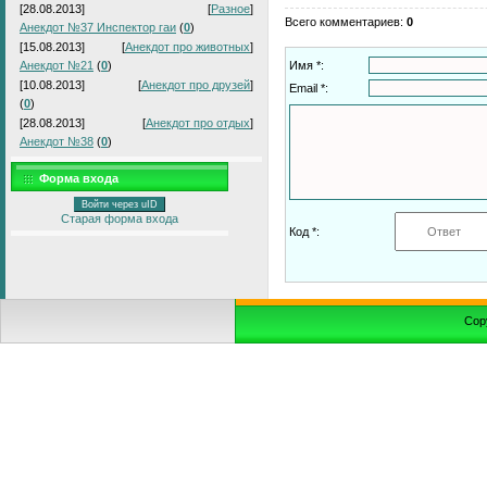
[28.08.2013]
[
Разное
]
Всего комментариев
:
0
Анекдот №37 Инспектор гаи
(
0
)
[15.08.2013]
[
Анекдот про животных
]
Анекдот №21
(
0
)
Имя *:
[10.08.2013]
[
Анекдот про друзей
]
Email *:
(
0
)
[28.08.2013]
[
Анекдот про отдых
]
Анекдот №38
(
0
)
Форма входа
Войти через uID
Старая форма входа
Код *:
Cop