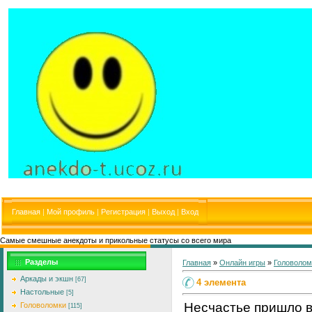
Главная
|
Мой профиль
|
Регистрация
|
Выход
|
Вход
Самые смешные анекдоты и прикольные статусы со всего мира
Разделы
Главная
»
Онлайн игры
»
Головолом
Аркады и экшн
[67]
4 элемента
Настольные
[5]
Несчастье пришло 
Головоломки
[115]