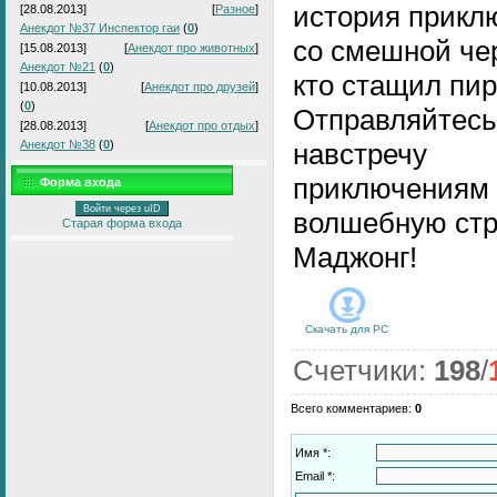
история прикл
[28.08.2013]
[
Разное
]
Анекдот №37 Инспектор гаи
(
0
)
со смешной че
[15.08.2013]
[
Анекдот про животных
]
Анекдот №21
(
0
)
кто стащил пир
[10.08.2013]
[
Анекдот про друзей
]
(
0
)
Отправляйтесь
[28.08.2013]
[
Анекдот про отдых
]
Анекдот №38
(
0
)
навстречу
приключениям 
Форма входа
Войти через uID
волшебную стр
Старая форма входа
Маджонг!
Скачать для
PC
Счетчики
:
198
/
Всего комментариев
:
0
Имя *:
Email *: