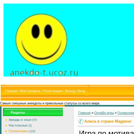
Главная
|
Мой профиль
|
Регистрация
|
Выход
|
Вход
Самые смешные анекдоты и прикольные статусы со всего мира
Разделы
Главная
»
Онлайн игры
»
Головолом
Аркады и экшн
[67]
Алиса в стране Маджонг
Настольные
[5]
Игра по мотива
Головоломки
[115]