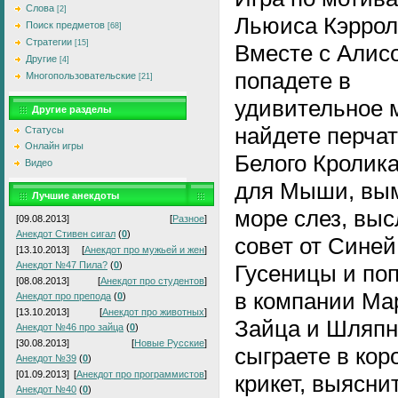
Слова
[2]
Льюиса Кэррол
Поиск предметов
[68]
Стратегии
[15]
Вместе с Алис
Другие
[4]
попадете в
Многопользовательские
[21]
удивительное 
Другие разделы
найдете перчат
Статусы
Онлайн игры
Белого Кролика
Видео
для Мыши, вы
Лучшие анекдоты
море слез, вы
[09.08.2013]
[
Разное
]
Анекдот Стивен сигал
(
0
)
совет от Синей
[13.10.2013]
[
Анекдот про мужьей и жен
]
Анекдот №47 Пила?
(
0
)
Гусеницы и по
[08.08.2013]
[
Анекдот про студентов
]
в компании Ма
Анекдот про препода
(
0
)
[13.10.2013]
[
Анекдот про животных
]
Зайца и Шляпн
Анекдот №46 про зайца
(
0
)
[30.08.2013]
[
Новые Русские
]
сыграете в кор
Анекдот №39
(
0
)
[01.09.2013]
[
Анекдот про программистов
]
крикет, выяснит
Анекдот №40
(
0
)