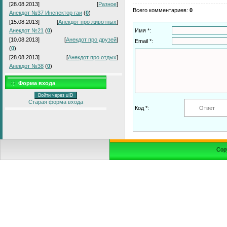
[28.08.2013]
[
Разное
]
Всего комментариев
:
0
Анекдот №37 Инспектор гаи
(
0
)
[15.08.2013]
[
Анекдот про животных
]
Анекдот №21
(
0
)
Имя *:
[10.08.2013]
[
Анекдот про друзей
]
Email *:
(
0
)
[28.08.2013]
[
Анекдот про отдых
]
Анекдот №38
(
0
)
Форма входа
Войти через uID
Старая форма входа
Код *:
Cop