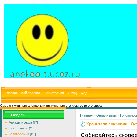
Главная
|
Мой профиль
|
Регистрация
|
Выход
|
Вход
Самые смешные анекдоты и прикольные статусы со всего мира
Разделы
Главная
»
Онлайн игры
»
Головолом
Аркады и экшн
[67]
Хранители сокровищ. Ос
Настольные
[5]
Собирайтесь скорее
Головоломки
[115]