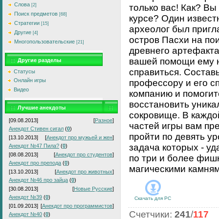
Слова
[2]
только вас! Как? Вы
Поиск предметов
[68]
курсе? Один извест
Стратегии
[15]
археолог был пригл
Другие
[4]
остров Пасхи на по
Многопользовательские
[21]
древнего артефакта
вашей помощи ему 
Другие разделы
справиться. Состав
Статусы
Онлайн игры
профессору и его с
Видео
компанию и помогит
восстановить уника
Лучшие анекдоты
сокровище. В каждо
[09.08.2013]
[
Разное
]
частей игры вам пр
Анекдот Стивен сигал
(
0
)
пройти по девять ур
[13.10.2013]
[
Анекдот про мужьей и жен
]
задача которых - уд
Анекдот №47 Пила?
(
0
)
[08.08.2013]
[
Анекдот про студентов
]
по три и более фиш
Анекдот про препода
(
0
)
магическими камням
[13.10.2013]
[
Анекдот про животных
]
Анекдот №46 про зайца
(
0
)
[30.08.2013]
[
Новые Русские
]
Анекдот №39
(
0
)
Скачать для
PC
[01.09.2013]
[
Анекдот про программистов
]
Счетчики
:
241
/
117
Анекдот №40
(
0
)