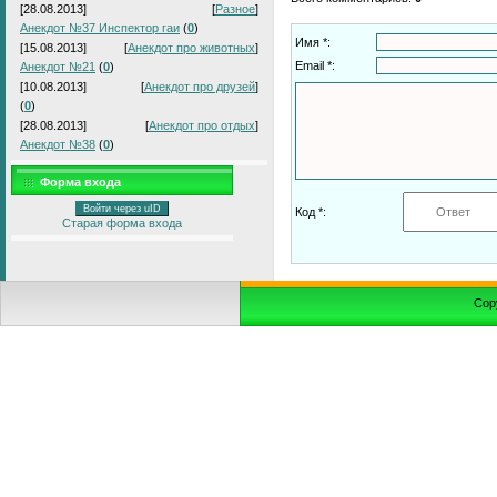
[28.08.2013]
[
Разное
]
Анекдот №37 Инспектор гаи
(
0
)
Имя *:
[15.08.2013]
[
Анекдот про животных
]
Email *:
Анекдот №21
(
0
)
[10.08.2013]
[
Анекдот про друзей
]
(
0
)
[28.08.2013]
[
Анекдот про отдых
]
Анекдот №38
(
0
)
Форма входа
Войти через uID
Код *:
Старая форма входа
Cop