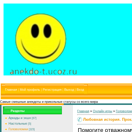
Главная
|
Мой профиль
|
Регистрация
|
Выход
|
Вход
Самые смешные анекдоты и прикольные статусы со всего мира
Разделы
Главная
»
Онлайн игры
»
Головолом
Аркады и экшн
[67]
Любовная история. Прок
Настольные
[5]
Помогите отважном
Головоломки
[115]