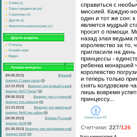
Слова
[2]
справиться с необы
Поиск предметов
[68]
миссией. Каждую но
Стратегии
[15]
один и тот же сон: к
Другие
[4]
является мудрый ст
Многопользовательские
[21]
просит о помощи. М
назад злая ведьма 
Другие разделы
королевство за то, ч
Статусы
Онлайн игры
пригласили на день
Видео
принцессы - единст
ребенка монаршей ч
Лучшие анекдоты
королевство погрузи
[09.08.2013]
[
Разное
]
и теперь только при
Анекдот Стивен сигал
(
0
)
снять колдовские ч
[13.10.2013]
[
Анекдот про мужьей и жен
]
лишь вовремя успет
Анекдот №47 Пила?
(
0
)
[08.08.2013]
[
Анекдот про студентов
]
принцессу...
Анекдот про препода
(
0
)
[13.10.2013]
[
Анекдот про животных
]
Анекдот №46 про зайца
(
0
)
Скачать для
PC
[30.08.2013]
[
Новые Русские
]
Анекдот №39
(
0
)
Счетчики
:
227
/
126
[01.09.2013]
[
Анекдот про программистов
]
Анекдот №40
(
0
)
Всего комментариев
:
0