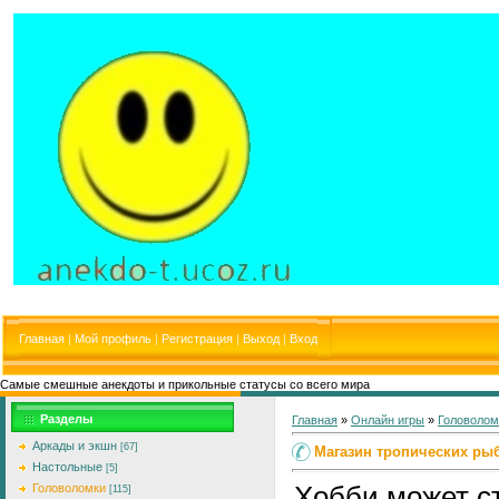
Главная
|
Мой профиль
|
Регистрация
|
Выход
|
Вход
Самые смешные анекдоты и прикольные статусы со всего мира
Разделы
Главная
»
Онлайн игры
»
Головолом
Аркады и экшн
[67]
Магазин тропических ры
Настольные
[5]
Хобби может с
Головоломки
[115]