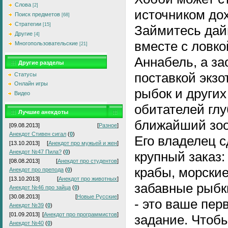
Слова
[2]
источником до
Поиск предметов
[68]
Стратегии
[15]
Займитесь дай
Другие
[4]
вместе с ловко
Многопользовательские
[21]
Аннабель, а за
Другие разделы
поставкой экзо
Статусы
Онлайн игры
рыбок и других
Видео
обитателей глу
Лучшие анекдоты
ближайший зоо
[09.08.2013]
[
Разное
]
Анекдот Стивен сигал
(
0
)
Его владелец 
[13.10.2013]
[
Анекдот про мужьей и жен
]
Анекдот №47 Пила?
(
0
)
крупный заказ:
[08.08.2013]
[
Анекдот про студентов
]
крабы, морские
Анекдот про препода
(
0
)
[13.10.2013]
[
Анекдот про животных
]
забавные рыбк
Анекдот №46 про зайца
(
0
)
[30.08.2013]
[
Новые Русские
]
- это ваше пер
Анекдот №39
(
0
)
[01.09.2013]
[
Анекдот про программистов
]
задание. Чтобы
Анекдот №40
(
0
)