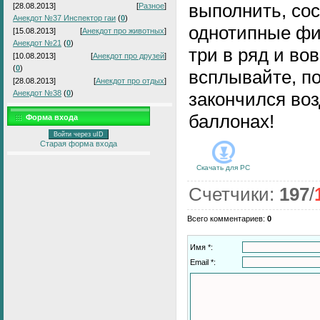
выполнить, со
[28.08.2013]
[
Разное
]
Анекдот №37 Инспектор гаи
(
0
)
однотипные фи
[15.08.2013]
[
Анекдот про животных
]
Анекдот №21
(
0
)
три в ряд и во
[10.08.2013]
[
Анекдот про друзей
]
(
0
)
всплывайте, по
[28.08.2013]
[
Анекдот про отдых
]
Анекдот №38
(
0
)
закончился воз
баллонах!
Форма входа
Войти через uID
Старая форма входа
Скачать для
PC
Счетчики
:
197
/
Всего комментариев
:
0
Имя *:
Email *: