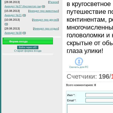
в кругосветное
[28.08.2013]
[
Разное
]
Анекдот №37 Инспектор гаи
(
0
)
путешествие п
[15.08.2013]
[
Анекдот про животных
]
Анекдот №21
(
0
)
континентам, 
[10.08.2013]
[
Анекдот про друзей
]
(
0
)
многочисленн
[28.08.2013]
[
Анекдот про отдых
]
Анекдот №38
(
0
)
головоломки и
скрытые от об
Форма входа
Войти через uID
глаза улики!
Старая форма входа
Скачать для
PC
Счетчики
:
196
/
Всего комментариев
:
0
Имя *:
Email *: