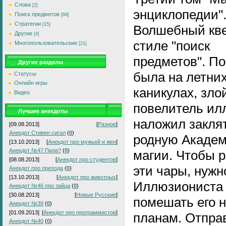
Слова
[2]
энциклопедии"
Поиск предметов
[68]
Стратегии
[15]
Волшебный кве
Другие
[4]
стиле "поиск
Многопользовательские
[21]
предметов". По
Другие разделы
была на летни
Статусы
Онлайн игры
каникулах, зло
Видео
повелитель ил
Лучшие анекдоты
наложил заклят
[09.08.2013]
[
Разное
]
Анекдот Стивен сигал
(
0
)
родную Акаде
[13.10.2013]
[
Анекдот про мужьей и жен
]
Анекдот №47 Пила?
(
0
)
магии. Чтобы 
[08.08.2013]
[
Анекдот про студентов
]
эти чары, нужн
Анекдот про препода
(
0
)
[13.10.2013]
[
Анекдот про животных
]
Иллюзиониста
Анекдот №46 про зайца
(
0
)
[30.08.2013]
[
Новые Русские
]
помешать его 
Анекдот №39
(
0
)
[01.09.2013]
[
Анекдот про программистов
]
планам. Отпра
Анекдот №40
(
0
)