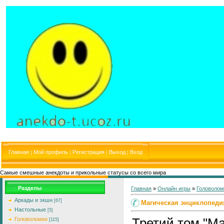
Главная
|
Мой профиль
|
Регистрация
|
Выход
|
Вход
Самые смешные анекдоты и прикольные статусы со всего мира
Разделы
Главная
»
Онлайн игры
»
Головолом
Аркады и экшн
[67]
Магическая энциклопеди
Настольные
[5]
Третий том "М
Головоломки
[115]