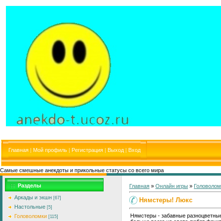
Главная
|
Мой профиль
|
Регистрация
|
Выход
|
Вход
Самые смешные анекдоты и прикольные статусы со всего мира
Разделы
Главная
»
Онлайн игры
»
Головолом
Аркады и экшн
[67]
Нямстеры! Люкс
Настольные
[5]
Нямстеры - забавные разноцветные
Головоломки
[115]