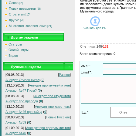
больше всего на свете любят фрук
Слова
[2]
им заработать денег, купить новы
инструменты и выиграть Гран-при г
Поиск предметов
[68]
Музыкального города!
Стратегии
[15]
Другие
[4]
Многопользовательские
[21]
Скачать для
PC
Другие разделы
Статусы
Счетчики
:
245
/
131
Онлайн игры
Всего комментариев
:
0
Видео
Имя *:
Лучшие анекдоты
Email *:
[09.08.2013]
[
Разное
]
Анекдот Стивен сигал
(
0
)
[13.10.2013]
[
Анекдот про мужьей и жен
]
Анекдот №47 Пила?
(
0
)
[08.08.2013]
[
Анекдот про студентов
]
Анекдот про препода
(
0
)
[13.10.2013]
[
Анекдот про животных
]
Анекдот №46 про зайца
(
0
)
Код *:
[30.08.2013]
[
Новые Русские
]
Анекдот №39
(
0
)
[01.09.2013]
[
Анекдот про программистов
]
Анекдот №40
(
0
)