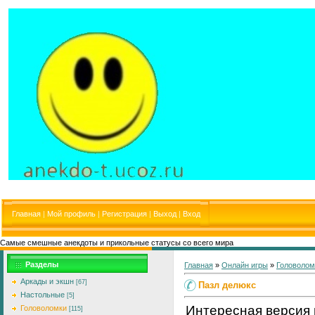
Главная
|
Мой профиль
|
Регистрация
|
Выход
|
Вход
Самые смешные анекдоты и прикольные статусы со всего мира
Разделы
Главная
»
Онлайн игры
»
Головолом
Аркады и экшн
[67]
Пазл делюкс
Настольные
[5]
Интересная версия
Головоломки
[115]