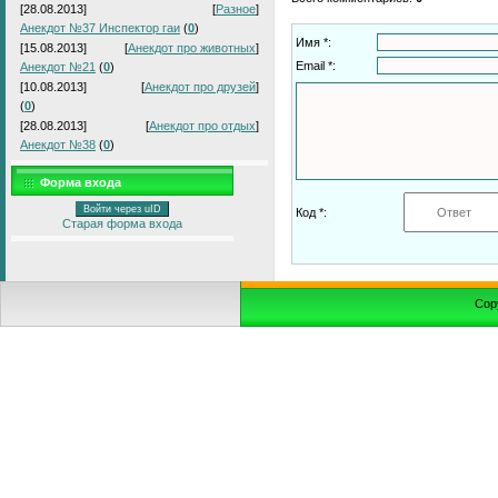
[28.08.2013]
[
Разное
]
Анекдот №37 Инспектор гаи
(
0
)
Имя *:
[15.08.2013]
[
Анекдот про животных
]
Email *:
Анекдот №21
(
0
)
[10.08.2013]
[
Анекдот про друзей
]
(
0
)
[28.08.2013]
[
Анекдот про отдых
]
Анекдот №38
(
0
)
Форма входа
Войти через uID
Код *:
Старая форма входа
Cop