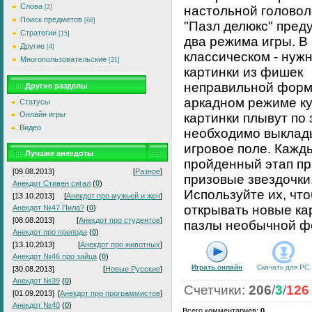
Слова
[2]
настольной головол
Поиск предметов
[68]
"Пазл делюкс" пред
Стратегии
[15]
два режима игры. В
Другие
[4]
классическом - нуж
Многопользовательские
[21]
картинки из фишек
неправильной форм
Другие разделы
аркадном режиме ку
Статусы
Онлайн игры
картинки плывут по 
Видео
необходимо выклад
игровое поле. Кажд
Лучшие анекдоты
пройденный этап п
[09.08.2013]
[
Разное
]
призовые звездочки
Анекдот Стивен сигал
(
0
)
Используйте их, чт
[13.10.2013]
[
Анекдот про мужьей и жен
]
открывать новые ка
Анекдот №47 Пила?
(
0
)
[08.08.2013]
[
Анекдот про студентов
]
пазлы необычной ф
Анекдот про препода
(
0
)
[13.10.2013]
[
Анекдот про животных
]
Анекдот №46 про зайца
(
0
)
Играть онлайн
Скачать для
PC
[30.08.2013]
[
Новые Русские
]
Анекдот №39
(
0
)
Счетчики
:
206
/
3
/
126
[01.09.2013]
[
Анекдот про программистов
]
Анекдот №40
(
0
)
Всего комментариев
:
0