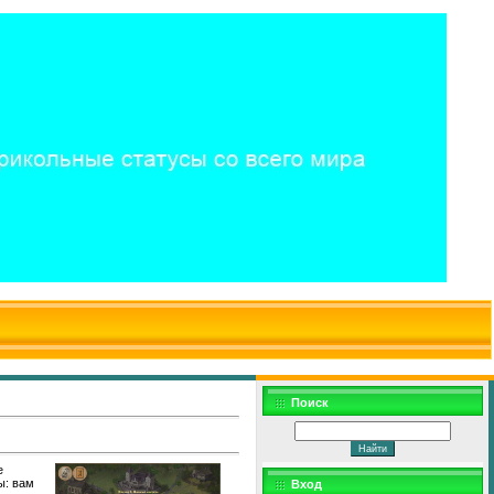
$WD
$,
Поиск
е
ы: вам
Вход