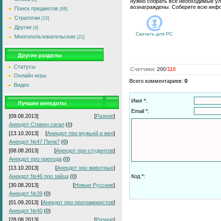
нужно собрать все необходимые ул
вознаграждены. Соберите всю инф
Поиск предметов
[68]
Стратегии
[15]
Другие
[4]
Скачать для
PC
Многопользовательские
[21]
Другие разделы
Статусы
Счетчики
:
200
/
110
Онлайн игры
Всего комментариев
:
0
Видео
Имя *:
Лучшие анекдоты
Email *:
[09.08.2013]
[
Разное
]
Анекдот Стивен сигал
(
0
)
[13.10.2013]
[
Анекдот про мужьей и жен
]
Анекдот №47 Пила?
(
0
)
[08.08.2013]
[
Анекдот про студентов
]
Анекдот про препода
(
0
)
[13.10.2013]
[
Анекдот про животных
]
Анекдот №46 про зайца
(
0
)
Код *:
[30.08.2013]
[
Новые Русские
]
Анекдот №39
(
0
)
[01.09.2013]
[
Анекдот про программистов
]
Анекдот №40
(
0
)
[28.08.2013]
[
Разное
]