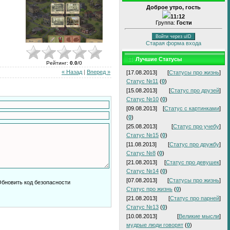
Доброе утро, гость
11:12
Группа:
Гости
Войти через uID
Старая форма входа
Лучшие Статусы
Рейтинг
:
0.0
/
0
« Назад
|
Вперед »
[17.08.2013]
[
Статусы про жизнь
]
Статус №11
(
0
)
[15.08.2013]
[
Статус про друзей
]
Статус №10
(
0
)
[09.08.2013]
[
Статус с картинками
]
(
0
)
[25.08.2013]
[
Статус про учебу
]
Статус №15
(
0
)
[11.08.2013]
[
Статус про дружбу
]
Статус №8
(
0
)
[21.08.2013]
[
Статус про девушек
]
Статус №14
(
0
)
[07.08.2013]
[
Статусы про жизнь
]
Статус про жизнь
(
0
)
[21.08.2013]
[
Статус про парней
]
Статус №13
(
0
)
[10.08.2013]
[
Великие мысли
]
мудрые люди говорят
(
0
)