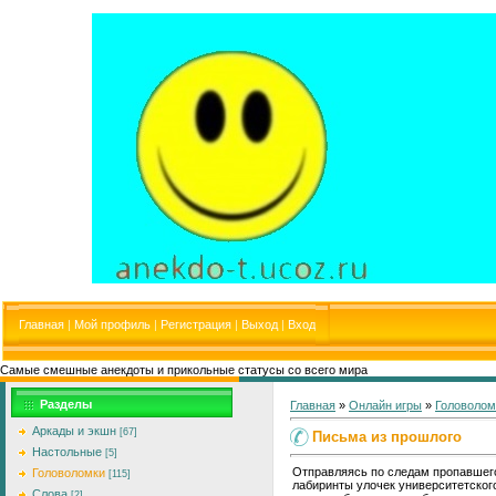
Главная
|
Мой профиль
|
Регистрация
|
Выход
|
Вход
Самые смешные анекдоты и прикольные статусы со всего мира
Разделы
Главная
»
Онлайн игры
»
Головолом
Аркады и экшн
[67]
Письма из прошлого
Настольные
[5]
Отправляясь по следам пропавшего 
Головоломки
[115]
лабиринты улочек университетского
Слова
[2]