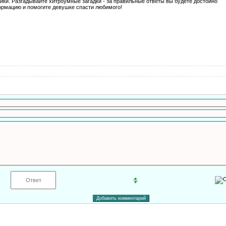
ики. Разгадывайте хитроумные загадки - за правильные ответы вы будете достойно
ормацию и помогите девушке спасти любимого!