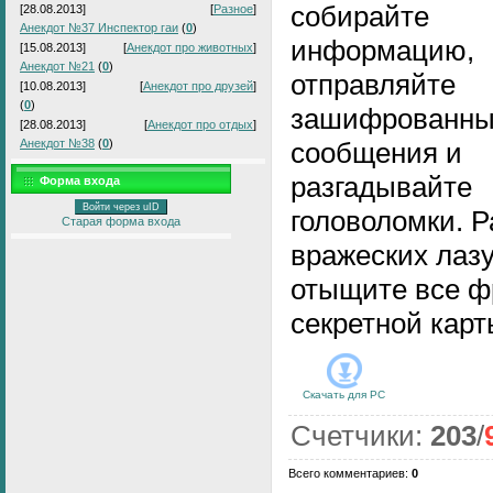
собирайте
[28.08.2013]
[
Разное
]
Анекдот №37 Инспектор гаи
(
0
)
информацию,
[15.08.2013]
[
Анекдот про животных
]
Анекдот №21
(
0
)
отправляйте
[10.08.2013]
[
Анекдот про друзей
]
(
0
)
зашифрованн
[28.08.2013]
[
Анекдот про отдых
]
Анекдот №38
(
0
)
сообщения и
разгадывайте
Форма входа
Войти через uID
головоломки. Р
Старая форма входа
вражеских лазу
отыщите все ф
секретной карт
Скачать для
PC
Счетчики
:
203
/
Всего комментариев
:
0