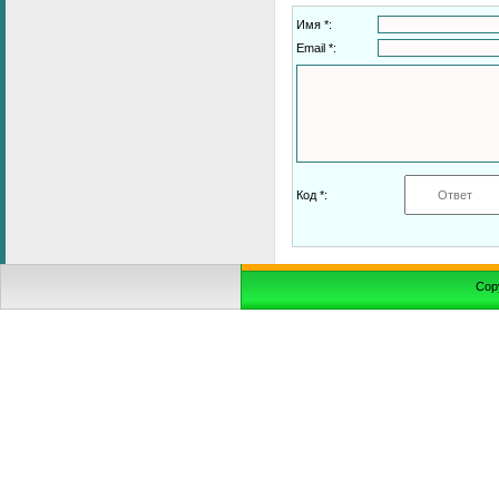
Имя *:
Email *:
Код *:
Cop