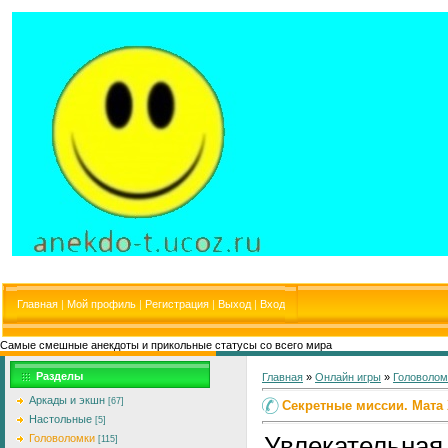
Главная
|
Мой профиль
|
Регистрация
|
Выход
|
Вход
Самые смешные анекдоты и прикольные статусы со всего мира
Разделы
Главная
»
Онлайн игры
»
Головолом
Аркады и экшн
[67]
Секретные миссии. Мата
Настольные
[5]
Увлекательная 
Головоломки
[115]