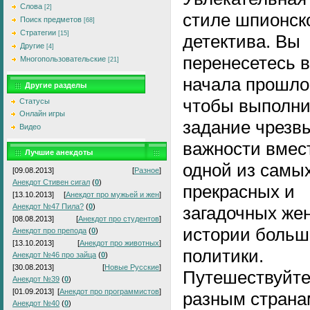
Слова
[2]
стиле шпионск
Поиск предметов
[68]
Стратегии
[15]
детектива. Вы
Другие
[4]
перенесетесь 
Многопользовательские
[21]
начала прошлог
Другие разделы
чтобы выполни
Статусы
Онлайн игры
задание чрезв
Видео
важности вмес
Лучшие анекдоты
одной из самы
[09.08.2013]
[
Разное
]
Анекдот Стивен сигал
(
0
)
прекрасных и
[13.10.2013]
[
Анекдот про мужьей и жен
]
Анекдот №47 Пила?
(
0
)
загадочных же
[08.08.2013]
[
Анекдот про студентов
]
истории больш
Анекдот про препода
(
0
)
[13.10.2013]
[
Анекдот про животных
]
политики.
Анекдот №46 про зайца
(
0
)
[30.08.2013]
[
Новые Русские
]
Путешествуйте
Анекдот №39
(
0
)
[01.09.2013]
[
Анекдот про программистов
]
разным страна
Анекдот №40
(
0
)