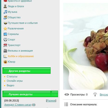
Красота и здоровье
Люди и блоги
Музыка
Общество
Путешествия и события
Развлечения
Сериалы
Спорт
Транспорт
Фильмы и анимация
Хобби и образование
Юмор
Другие разделы
Статусы
Онлайн игры
Видео
Лучшие анекдоты
Просмотры
: 0
Вкусно
[09.08.2013]
[
Разное
]
Описание материала
:
Анекдот Стивен сигал
(
0
)