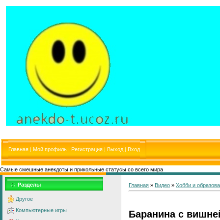
Главная
|
Мой профиль
|
Регистрация
|
Выход
|
Вход
Самые смешные анекдоты и прикольные статусы со всего мира
Разделы
Главная
»
Видео
»
Хобби и образов
Другое
Компьютерные игры
Баранина с вишне