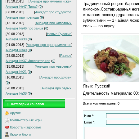
[13.10.2013]
[
Анекдот про мужьей и жен
]
Традиционный рецепт барани
Анекдот №47 Пила?
(
0
)
лимоном.Состав:баранья ног
[08.08.2013]
[
Анекдот про студентов
]
столовая ложка;цедра полов
Анекдот про препода
(
0
)
зубчик;тмин — 1 чайная ложк
[13.10.2013]
[
Анекдот про животных
]
соль — по вкусу.
Анекдот №46 про зайца
(
0
)
[30.08.2013]
[
Новые Русские
]
Анекдот №39
(
0
)
[01.09.2013]
[
Анекдот про программистов
]
Анекдот №40
(
0
)
[28.08.2013]
[
Разное
]
Анекдот №37 Инспектор гаи
(
0
)
[15.08.2013]
[
Анекдот про животных
]
Анекдот №21
(
0
)
[10.08.2013]
[
Анекдот про друзей
]
(
0
)
Язык
: Русский
[28.08.2013]
[
Анекдот про отдых
]
Длительность материала
: 00
Анекдот №38
(
0
)
Всего комментариев
:
0
Категории каналов
Другое
Имя *:
Компьютерные игры
Email *:
Красота и здоровье
Люди и блоги