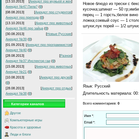
[13.10.2013]
[
Анекдот про мужьей и жен
]
Новое блюдо из трески с бек
Анекдот №47 Пила?
(
0
)
кусочка;шпинат — 50 гр;имби
[08.08.2013]
[
Анекдот про студентов
]
перец — 1 горсть;белое вино
Анекдот про препода
(
0
)
ложка;соевый соус — 1 стол
[13.10.2013]
[
Анекдот про животных
]
штуки;лук порей — 1/2 штуки
Анекдот №46 про зайца
(
0
)
[30.08.2013]
[
Новые Русские
]
Анекдот №39
(
0
)
[01.09.2013]
[
Анекдот про программистов
]
Анекдот №40
(
0
)
[28.08.2013]
[
Разное
]
Анекдот №37 Инспектор гаи
(
0
)
[15.08.2013]
[
Анекдот про животных
]
Анекдот №21
(
0
)
[10.08.2013]
[
Анекдот про друзей
]
(
0
)
Язык
: Русский
[28.08.2013]
[
Анекдот про отдых
]
Длительность материала
: 00
Анекдот №38
(
0
)
Всего комментариев
:
0
Категории каналов
Другое
Имя *:
Компьютерные игры
Email *:
Красота и здоровье
Люди и блоги