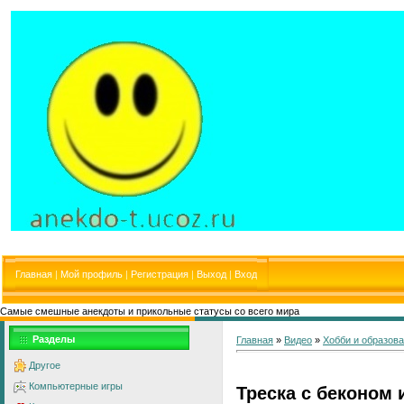
Главная
|
Мой профиль
|
Регистрация
|
Выход
|
Вход
Самые смешные анекдоты и прикольные статусы со всего мира
Разделы
Главная
»
Видео
»
Хобби и образов
Другое
Компьютерные игры
Треска с беконом