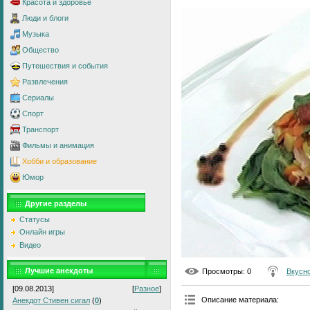
Красота и здоровье
Люди и блоги
Музыка
Общество
Путешествия и события
Развлечения
Сериалы
Спорт
Транспорт
Фильмы и анимация
Хобби и образование
Юмор
Другие разделы
Статусы
Онлайн игры
Видео
Лучшие анекдоты
Просмотры
: 0
Вкусно
[09.08.2013]
[
Разное
]
Описание материала
:
Анекдот Стивен сигал
(
0
)