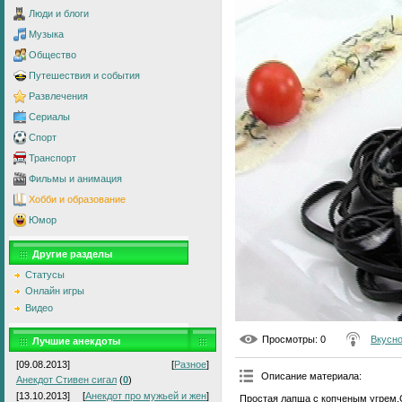
Люди и блоги
Музыка
Общество
Путешествия и события
Развлечения
Сериалы
Спорт
Транспорт
Фильмы и анимация
Хобби и образование
Юмор
Другие разделы
Статусы
Онлайн игры
Видео
Просмотры
: 0
Вкусно
Лучшие анекдоты
[09.08.2013]
[
Разное
]
Описание материала
:
Анекдот Стивен сигал
(
0
)
[13.10.2013]
[
Анекдот про мужьей и жен
]
Простая лапша с копченым угрем.С