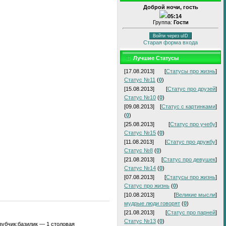
Доброй ночи, гость
05:14
Группа:
Гости
Войти через uID
Старая форма входа
Лучшие Статусы
[17.08.2013]
[
Статусы про жизнь
]
Статус №11
(
0
)
[15.08.2013]
[
Статус про друзей
]
Статус №10
(
0
)
[09.08.2013]
[
Статус с картинками
]
(
0
)
[25.08.2013]
[
Статус про учебу
]
Статус №15
(
0
)
[11.08.2013]
[
Статус про дружбу
]
Статус №8
(
0
)
[21.08.2013]
[
Статус про девушек
]
Статус №14
(
0
)
[07.08.2013]
[
Статусы про жизнь
]
Статус про жизнь
(
0
)
[10.08.2013]
[
Великие мысли
]
мудрые люди говорят
(
0
)
[21.08.2013]
[
Статус про парней
]
Статус №13
(
0
)
зубчик;базилик — 1 столовая