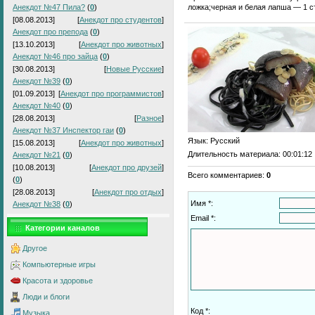
ложка;черная и белая лапша — 1 с
Анекдот №47 Пила?
(
0
)
[08.08.2013]
[
Анекдот про студентов
]
Анекдот про препода
(
0
)
[13.10.2013]
[
Анекдот про животных
]
Анекдот №46 про зайца
(
0
)
[30.08.2013]
[
Новые Русские
]
Анекдот №39
(
0
)
[01.09.2013]
[
Анекдот про программистов
]
Анекдот №40
(
0
)
[28.08.2013]
[
Разное
]
Анекдот №37 Инспектор гаи
(
0
)
Язык
: Русский
[15.08.2013]
[
Анекдот про животных
]
Длительность материала
: 00:01:12
Анекдот №21
(
0
)
[10.08.2013]
[
Анекдот про друзей
]
Всего комментариев
:
0
(
0
)
[28.08.2013]
[
Анекдот про отдых
]
Имя *:
Анекдот №38
(
0
)
Email *:
Категории каналов
Другое
Компьютерные игры
Красота и здоровье
Люди и блоги
Код *:
Музыка