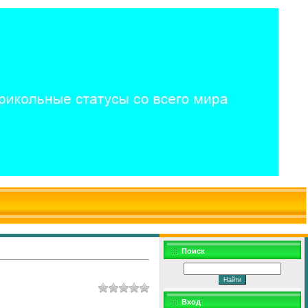
$WD
$,
Поиск
Вход