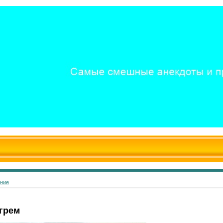
ание
грем