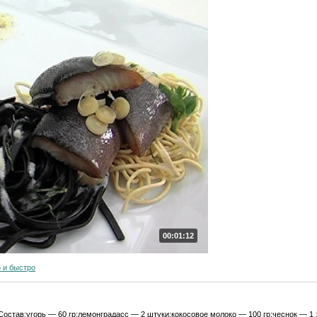
00:01:12
 и быстро
остав:угорь — 60 гр;лемонградасс — 2 штуки;кокосовое молоко — 100 гр;чеснок — 1 