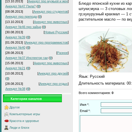
[13.10.2013]
[
Анекдот про мужьей и жен
]
Блюдо японской кухни из ка
Анекдот №47 Пила?
(
0
)
штуки;мука — 3 столовых ло
[08.08.2013]
[
Анекдот про студентов
]
гр;кукурузный крахмал — 1 с
Анекдот про препода
(
0
)
растительное масло — по вку
[13.10.2013]
[
Анекдот про животных
]
Анекдот №46 про зайца
(
0
)
[30.08.2013]
[
Новые Русские
]
Анекдот №39
(
0
)
[01.09.2013]
[
Анекдот про программистов
]
Анекдот №40
(
0
)
[28.08.2013]
[
Разное
]
Анекдот №37 Инспектор гаи
(
0
)
[15.08.2013]
[
Анекдот про животных
]
Анекдот №21
(
0
)
[10.08.2013]
[
Анекдот про друзей
]
Язык
: Русский
(
0
)
Длительность материала
: 00
[28.08.2013]
[
Анекдот про отдых
]
Анекдот №38
(
0
)
Всего комментариев
:
0
Категории каналов
Имя *:
Другое
Email *:
Компьютерные игры
Красота и здоровье
Люди и блоги