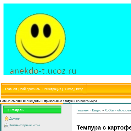
Главная
|
Мой профиль
|
Регистрация
|
Выход
|
Вход
Самые смешные анекдоты и прикольные статусы со всего мира
Разделы
Главная
»
Видео
»
Хобби и образов
Другое
Компьютерные игры
Темпура с картоф