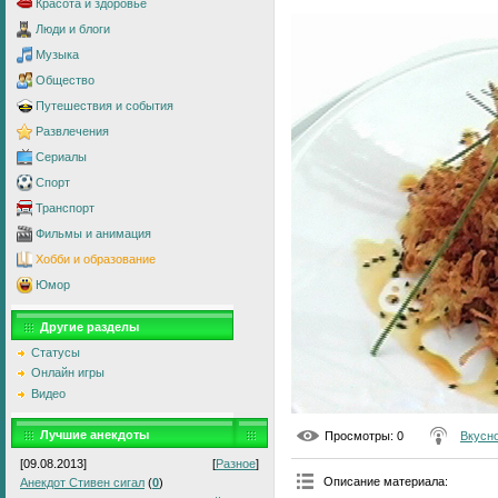
Красота и здоровье
Люди и блоги
Музыка
Общество
Путешествия и события
Развлечения
Сериалы
Спорт
Транспорт
Фильмы и анимация
Хобби и образование
Юмор
Другие разделы
Статусы
Онлайн игры
Видео
Лучшие анекдоты
Просмотры
: 0
Вкусно
[09.08.2013]
[
Разное
]
Описание материала
:
Анекдот Стивен сигал
(
0
)