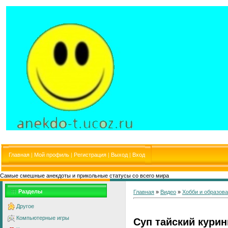
Главная
|
Мой профиль
|
Регистрация
|
Выход
|
Вход
Самые смешные анекдоты и прикольные статусы со всего мира
Разделы
Главная
»
Видео
»
Хобби и образов
Другое
Компьютерные игры
Суп тайский кури