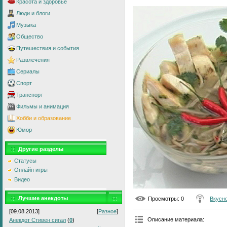
Красота и здоровье
Люди и блоги
Музыка
Общество
Путешествия и события
Развлечения
Сериалы
Спорт
Транспорт
Фильмы и анимация
Хобби и образование
Юмор
Другие разделы
Статусы
Онлайн игры
Видео
Лучшие анекдоты
Просмотры
: 0
Вкусно
[09.08.2013]
[
Разное
]
Описание материала
:
Анекдот Стивен сигал
(
0
)