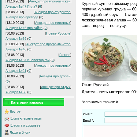
[13.10.2013]
[
Анекдот про мужьей и жен
]
Куриный суп по-тайскому рец
Анекдот №47 Пила?
(
0
)
перчика;куриная грудка — 6
[08.08.2013]
[
Анекдот про студентов
]
400 гр;рыбный соус — 1 сто
Анекдот про препода
(
0
)
ложка;гречневая лапша — 60 
[13.10.2013]
[
Анекдот про животных
]
соль, перец — по вкусу.
Анекдот №46 про зайца
(
0
)
[30.08.2013]
[
Новые Русские
]
Анекдот №39
(
0
)
[01.09.2013]
[
Анекдот про программистов
]
Анекдот №40
(
0
)
[28.08.2013]
[
Разное
]
Анекдот №37 Инспектор гаи
(
0
)
[15.08.2013]
[
Анекдот про животных
]
Анекдот №21
(
0
)
[10.08.2013]
[
Анекдот про друзей
]
(
0
)
Язык
: Русский
[28.08.2013]
[
Анекдот про отдых
]
Длительность материала
: 00
Анекдот №38
(
0
)
Всего комментариев
:
0
Категории каналов
Другое
Имя *:
Компьютерные игры
Email *:
Красота и здоровье
Люди и блоги