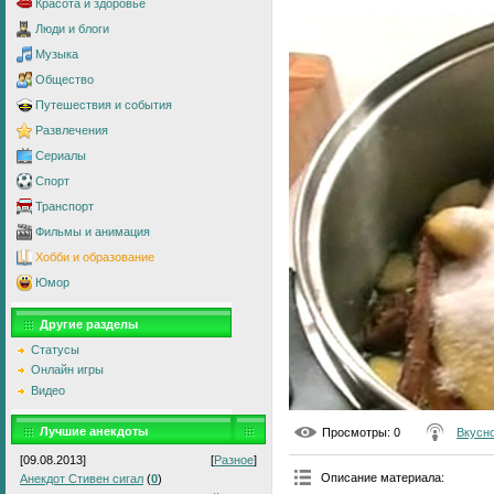
Красота и здоровье
Люди и блоги
Музыка
Общество
Путешествия и события
Развлечения
Сериалы
Спорт
Транспорт
Фильмы и анимация
Хобби и образование
Юмор
Другие разделы
Статусы
Онлайн игры
Видео
Лучшие анекдоты
Просмотры
: 0
Вкусно
[09.08.2013]
[
Разное
]
Описание материала
:
Анекдот Стивен сигал
(
0
)