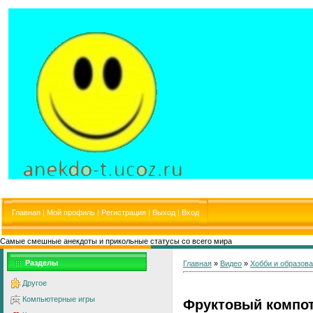
Главная
|
Мой профиль
|
Регистрация
|
Выход
|
Вход
Самые смешные анекдоты и прикольные статусы со всего мира
Разделы
Главная
»
Видео
»
Хобби и образов
Другое
Компьютерные игры
Фруктовый компо