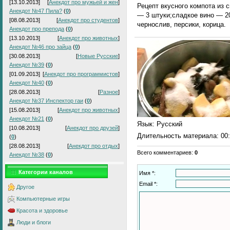
[13.10.2013]
[
Анекдот про мужьей и жен
]
Рецепт вкусного компота из 
Анекдот №47 Пила?
(
0
)
— 3 штуки;сладкое вино — 20
[08.08.2013]
[
Анекдот про студентов
]
чернослив, персики, корица.
Анекдот про препода
(
0
)
[13.10.2013]
[
Анекдот про животных
]
Анекдот №46 про зайца
(
0
)
[30.08.2013]
[
Новые Русские
]
Анекдот №39
(
0
)
[01.09.2013]
[
Анекдот про программистов
]
Анекдот №40
(
0
)
[28.08.2013]
[
Разное
]
Анекдот №37 Инспектор гаи
(
0
)
[15.08.2013]
[
Анекдот про животных
]
Анекдот №21
(
0
)
Язык
: Русский
[10.08.2013]
[
Анекдот про друзей
]
Длительность материала
: 00
(
0
)
[28.08.2013]
[
Анекдот про отдых
]
Всего комментариев
:
0
Анекдот №38
(
0
)
Категории каналов
Имя *:
Email *:
Другое
Компьютерные игры
Красота и здоровье
Люди и блоги