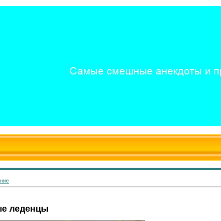
ание
е леденцы