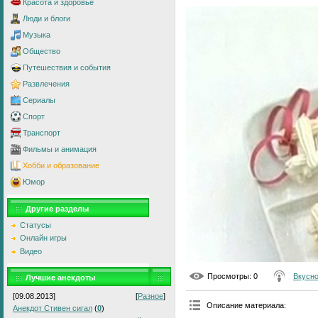
Красота и здоровье
Люди и блоги
Музыка
Общество
Путешествия и события
Развлечения
Сериалы
Спорт
Транспорт
Фильмы и анимация
Хобби и образование
Юмор
Другие разделы
Статусы
Онлайн игры
Видео
Просмотры
: 0
Вкусно
Лучшие анекдоты
[09.08.2013]
[
Разное
]
Описание материала
:
Анекдот Стивен сигал
(
0
)