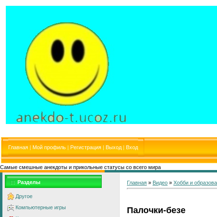
Главная
|
Мой профиль
|
Регистрация
|
Выход
|
Вход
Самые смешные анекдоты и прикольные статусы со всего мира
Разделы
Главная
»
Видео
»
Хобби и образов
Другое
Компьютерные игры
Палочки-безе