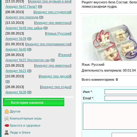
[13.10.2013]
[
Анекдот про мужьей и жен
]
Рецепт вкусного безе.Состав: бел
ложки;сахарная пудра.
Анекдот №47 Пила?
(
0
)
[08.08.2013]
[
Анекдот про студентов
]
Анекдот про препода
(
0
)
[13.10.2013]
[
Анекдот про животных
]
Анекдот №46 про зайца
(
0
)
[30.08.2013]
[
Новые Русские
]
Анекдот №39
(
0
)
[01.09.2013]
[
Анекдот про программистов
]
Анекдот №40
(
0
)
[28.08.2013]
[
Разное
]
Анекдот №37 Инспектор гаи
(
0
)
Язык
: Русский
[15.08.2013]
[
Анекдот про животных
]
Длительность материала
: 00:01:04
Анекдот №21
(
0
)
[10.08.2013]
[
Анекдот про друзей
]
Всего комментариев
:
0
(
0
)
[28.08.2013]
[
Анекдот про отдых
]
Имя *:
Анекдот №38
(
0
)
Email *:
Категории каналов
Другое
Компьютерные игры
Красота и здоровье
Люди и блоги