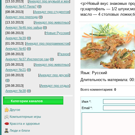
[13.10.2013]
[
Анекдот про мужьей и жен
]
<p>Новый вкус знакомых про
Анекдот №47 Пила?
(
0
)
гр;картофель — 1/2 штуки;мо
[08.08.2013]
[
Анекдот про студентов
]
масло — 4 столовых ложки;б
Анекдот про препода
(
0
)
[13.10.2013]
[
Анекдот про животных
]
Анекдот №46 про зайца
(
0
)
[30.08.2013]
[
Новые Русские
]
Анекдот №39
(
0
)
[01.09.2013]
[
Анекдот про программистов
]
Анекдот №40
(
0
)
[28.08.2013]
[
Разное
]
Анекдот №37 Инспектор гаи
(
0
)
[15.08.2013]
[
Анекдот про животных
]
Анекдот №21
(
0
)
Язык
: Русский
[10.08.2013]
[
Анекдот про друзей
]
Длительность материала
: 00
(
0
)
[28.08.2013]
[
Анекдот про отдых
]
Всего комментариев
:
0
Анекдот №38
(
0
)
Категории каналов
Имя *:
Email *:
Другое
Компьютерные игры
Красота и здоровье
Люди и блоги