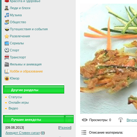
Красота и здоровье
Люди и блоги
Музыка
Общество
Путешествия и события
Развлечения
Сериалы
Спорт
Транспорт
Фильмы и анимация
Хобби и образование
Юмор
Другие разделы
Статусы
Онлайн игры
Видео
Лучшие анекдоты
Просмотры
: 0
Вкусно
[09.08.2013]
[
Разное
]
Описание материала
:
Анекдот Стивен сигал
(
0
)