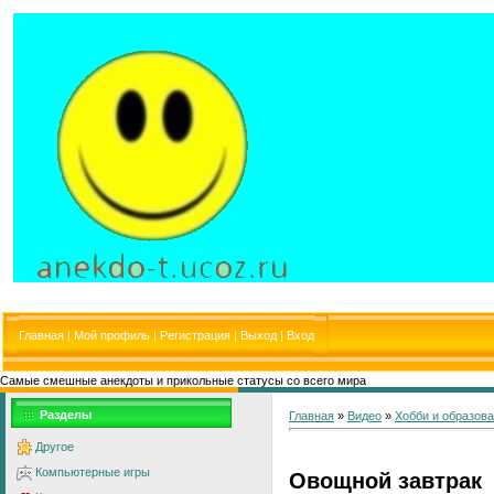
Главная
|
Мой профиль
|
Регистрация
|
Выход
|
Вход
Самые смешные анекдоты и прикольные статусы со всего мира
Разделы
Главная
»
Видео
»
Хобби и образов
Другое
Компьютерные игры
Овощной завтрак