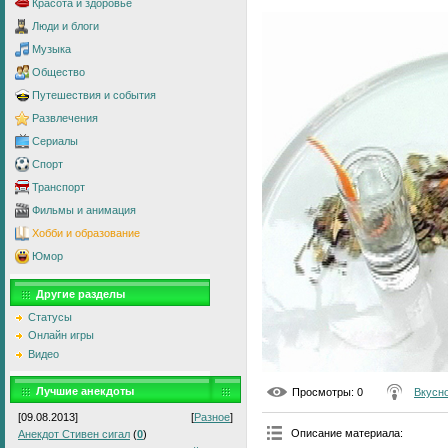
Красота и здоровье
Люди и блоги
Музыка
Общество
Путешествия и события
Развлечения
Сериалы
Спорт
Транспорт
Фильмы и анимация
Хобби и образование
Юмор
Другие разделы
Статусы
Онлайн игры
Видео
Лучшие анекдоты
Просмотры
: 0
Вкусно
[09.08.2013]
[
Разное
]
Описание материала
:
Анекдот Стивен сигал
(
0
)