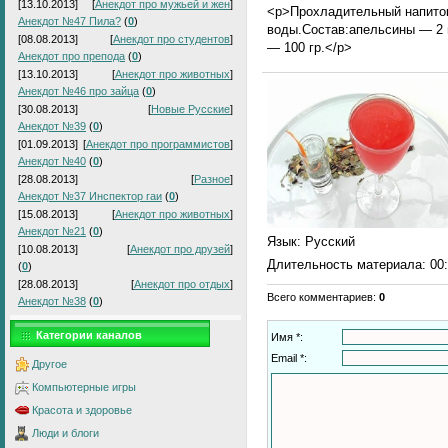
[13.10.2013]
[
Анекдот про мужьей и жен
]
<p>Прохладительный напиток
Анекдот №47 Пила?
(
0
)
воды.Состав:апельсины — 2 
[08.08.2013]
[
Анекдот про студентов
]
— 100 гр.</p>
Анекдот про препода
(
0
)
[13.10.2013]
[
Анекдот про животных
]
Анекдот №46 про зайца
(
0
)
[30.08.2013]
[
Новые Русские
]
Анекдот №39
(
0
)
[01.09.2013]
[
Анекдот про программистов
]
Анекдот №40
(
0
)
[28.08.2013]
[
Разное
]
Анекдот №37 Инспектор гаи
(
0
)
[15.08.2013]
[
Анекдот про животных
]
Анекдот №21
(
0
)
Язык
: Русский
[10.08.2013]
[
Анекдот про друзей
]
Длительность материала
: 00
(
0
)
[28.08.2013]
[
Анекдот про отдых
]
Всего комментариев
:
0
Анекдот №38
(
0
)
Категории каналов
Имя *:
Email *:
Другое
Компьютерные игры
Красота и здоровье
Люди и блоги