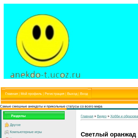
Главная
|
Мой профиль
|
Регистрация
|
Выход
|
Вход
Самые смешные анекдоты и прикольные статусы со всего мира
Разделы
Главная
»
Видео
»
Хобби и образов
Другое
Компьютерные игры
Светлый оранжад