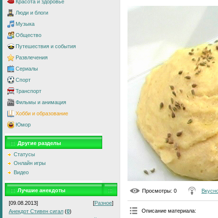
Красота и здоровье
Люди и блоги
Музыка
Общество
Путешествия и события
Развлечения
Сериалы
Спорт
Транспорт
Фильмы и анимация
Хобби и образование
Юмор
Другие разделы
Статусы
Онлайн игры
Видео
Лучшие анекдоты
Просмотры
: 0
Вкусно
[09.08.2013]
[
Разное
]
Описание материала
:
Анекдот Стивен сигал
(
0
)