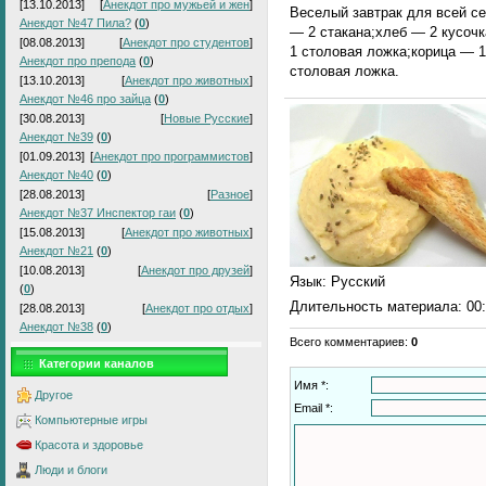
[13.10.2013]
[
Анекдот про мужьей и жен
]
Веселый завтрак для всей се
Анекдот №47 Пила?
(
0
)
— 2 стакана;хлеб — 2 кусоч
[08.08.2013]
[
Анекдот про студентов
]
1 столовая ложка;корица — 
Анекдот про препода
(
0
)
столовая ложка.
[13.10.2013]
[
Анекдот про животных
]
Анекдот №46 про зайца
(
0
)
[30.08.2013]
[
Новые Русские
]
Анекдот №39
(
0
)
[01.09.2013]
[
Анекдот про программистов
]
Анекдот №40
(
0
)
[28.08.2013]
[
Разное
]
Анекдот №37 Инспектор гаи
(
0
)
[15.08.2013]
[
Анекдот про животных
]
Анекдот №21
(
0
)
[10.08.2013]
[
Анекдот про друзей
]
Язык
: Русский
(
0
)
Длительность материала
: 00
[28.08.2013]
[
Анекдот про отдых
]
Анекдот №38
(
0
)
Всего комментариев
:
0
Категории каналов
Имя *:
Другое
Email *:
Компьютерные игры
Красота и здоровье
Люди и блоги