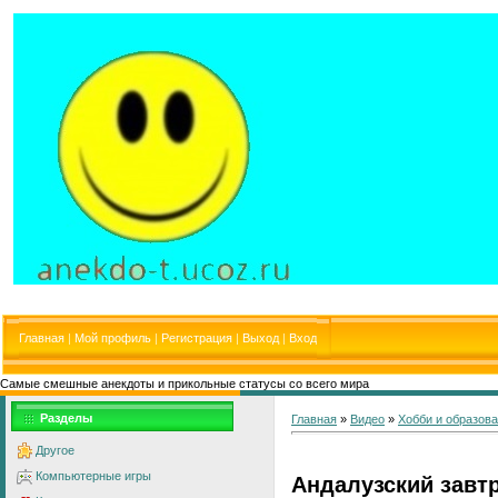
Главная
|
Мой профиль
|
Регистрация
|
Выход
|
Вход
Самые смешные анекдоты и прикольные статусы со всего мира
Разделы
Главная
»
Видео
»
Хобби и образов
Другое
Компьютерные игры
Андалузский завт