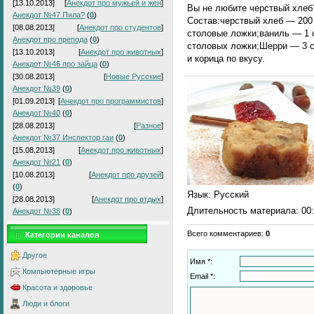
[13.10.2013]
[
Анекдот про мужьей и жен
]
Вы не любите черствый хлеб?
Анекдот №47 Пила?
(
0
)
Состав:черствый хлеб — 200
[08.08.2013]
[
Анекдот про студентов
]
столовые ложки;ваниль — 1 
Анекдот про препода
(
0
)
столовых ложки;Шерри — 3 
[13.10.2013]
[
Анекдот про животных
]
и корица по вкусу.
Анекдот №46 про зайца
(
0
)
[30.08.2013]
[
Новые Русские
]
Анекдот №39
(
0
)
[01.09.2013]
[
Анекдот про программистов
]
Анекдот №40
(
0
)
[28.08.2013]
[
Разное
]
Анекдот №37 Инспектор гаи
(
0
)
[15.08.2013]
[
Анекдот про животных
]
Анекдот №21
(
0
)
[10.08.2013]
[
Анекдот про друзей
]
(
0
)
Язык
: Русский
[28.08.2013]
[
Анекдот про отдых
]
Длительность материала
: 00
Анекдот №38
(
0
)
Всего комментариев
:
0
Категории каналов
Другое
Имя *:
Компьютерные игры
Email *:
Красота и здоровье
Люди и блоги