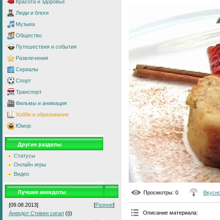
Красота и здоровье
Люди и блоги
Музыка
Общество
Путешествия и события
Развлечения
Сериалы
Спорт
Транспорт
Фильмы и анимация
Хобби и образование
Юмор
Другие разделы
Статусы
Онлайн игры
Видео
Лучшие анекдоты
Просмотры
: 0
Вкусно
[09.08.2013]
[
Разное
]
Описание материала
:
Анекдот Стивен сигал
(
0
)