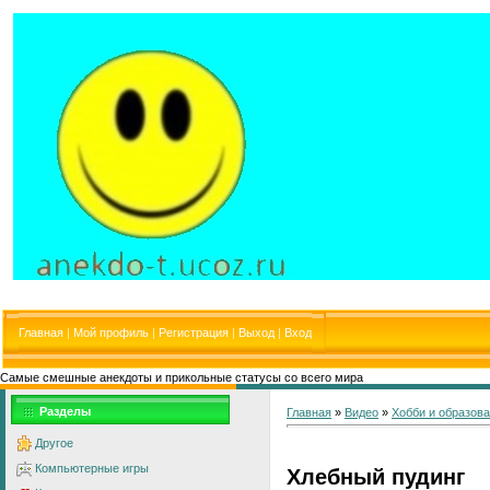
Главная
|
Мой профиль
|
Регистрация
|
Выход
|
Вход
Самые смешные анекдоты и прикольные статусы со всего мира
Разделы
Главная
»
Видео
»
Хобби и образов
Другое
Компьютерные игры
Хлебный пудинг