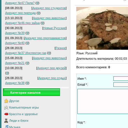
Анекдот №47 Пила?
(
0
)
[08.08.2013]
[
Анекдот про студентов
]
Анекдот про препода
(
0
)
[13.10.2013]
[
Анекдот про животных
]
Анекдот №46 про зайца
(
0
)
[30.08.2013]
[
Новые Русские
]
Анекдот №39
(
0
)
[01.09.2013]
[
Анекдот про программистов
]
Анекдот №40
(
0
)
[28.08.2013]
[
Разное
]
Анекдот №37 Инспектор гаи
(
0
)
Язык
: Русский
[15.08.2013]
[
Анекдот про животных
]
Длительность материала
: 00:01:03
Анекдот №21
(
0
)
Всего комментариев
:
0
[10.08.2013]
[
Анекдот про друзей
]
(
0
)
[28.08.2013]
[
Анекдот про отдых
]
Имя *:
Анекдот №38
(
0
)
Email *:
Категории каналов
Другое
Компьютерные игры
Красота и здоровье
Люди и блоги
Код *:
Музыка