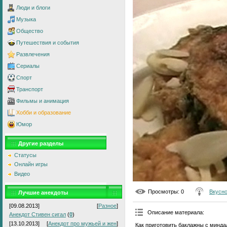
Люди и блоги
Музыка
Общество
Путешествия и события
Развлечения
Сериалы
Спорт
Транспорт
Фильмы и анимация
Хобби и образование
Юмор
Другие разделы
Статусы
Онлайн игры
Видео
Просмотры
: 0
Вкусно
Лучшие анекдоты
[09.08.2013]
[
Разное
]
Описание материала
:
Анекдот Стивен сигал
(
0
)
[13.10.2013]
[
Анекдот про мужьей и жен
]
Как приготовить баклажны с минда