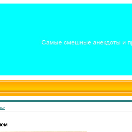
ание
лем