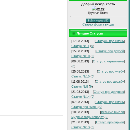
Добрый вечер, гость
02:22
Группа:
Гости
Войти через uID
Старая форма входа
Лучшие Статусы
[17.08.2013]
[
Статусы про жизнь
]
Статус №11
(
0
)
[15.08.2013]
[
Статус про друзей
]
Статус №10
(
0
)
[09.08.2013]
[
Статус с картинками
]
(
0
)
[25.08.2013]
[
Статус про учебу
]
Статус №15
(
0
)
[11.08.2013]
[
Статус про дружбу
]
Статус №8
(
0
)
[21.08.2013]
[
Статус про девушек
]
Статус №14
(
0
)
[07.08.2013]
[
Статусы про жизнь
]
Статус про жизнь
(
0
)
[10.08.2013]
[
Великие мысли
]
мудрые люди говорят
(
0
)
[21.08.2013]
[
Статус про парней
]
Статус №13
(
0
)