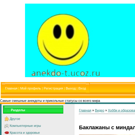
Главная
|
Мой профиль
|
Регистрация
|
Выход
|
Вход
Самые смешные анекдоты и прикольные статусы со всего мира
Разделы
Главная
»
Видео
»
Хобби и образов
Другое
Компьютерные игры
Баклажаны с минда
Красота и здоровье