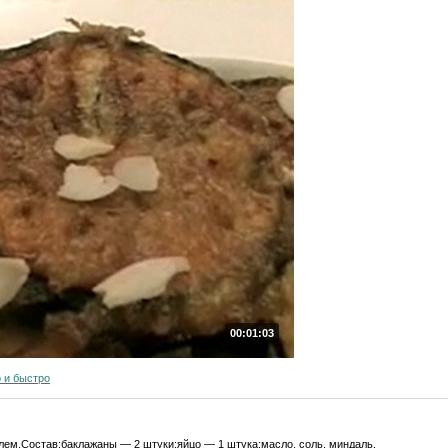
00:01:03
 и быстро
лем.Состав:баклажаны — 2 штуки;яйцо — 1 штука;масло, соль, миндаль.