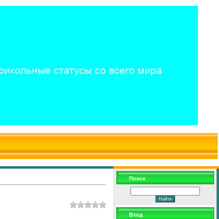
$WD
$,
Поиск
Вход