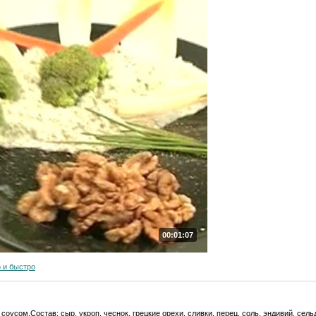
00:01:07
 и быстро
оусом.Состав: сыр, укроп, чеснок, грецкие орехи, сливки, перец, соль, эндивий, сел