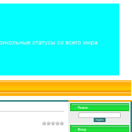
$WD
$,
Поиск
Вход