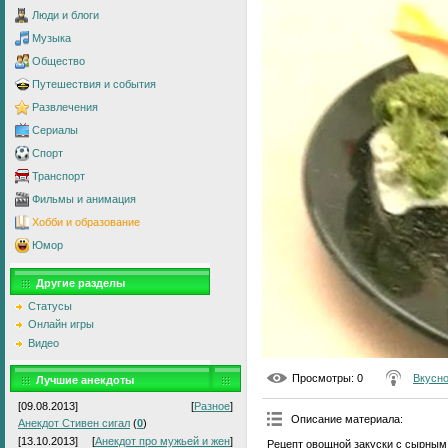
Люди и блоги
Музыка
Общество
Путешествия и события
Развлечения
Сериалы
Спорт
Транспорт
Фильмы и анимация
Хобби и образование
Юмор
Другие разделы
Статусы
Онлайн игры
Видео
Просмотры
: 0
Вкусно
Лучшие анекдоты
[09.08.2013]
[
Разное
]
Описание материала
:
Анекдот Стивен сигал
(
0
)
[13.10.2013]
[
Анекдот про мужьей и жен
]
Рецепт овощной закуски с сырным с