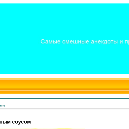
ание
ным соусом