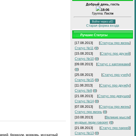
Добрый день, гость
18:06
Группа:
Гости
Войти через uID
Старая форма входа
Лучшие Статусы
[17.08.2013]
[
Статусы про жизнь
]
Статус №11
(
0
)
[15.08.2013]
[
Статус про друзей
]
Статус №10
(
0
)
[09.08.2013]
[
Статус с картинками
]
(
0
)
[25.08.2013]
[
Статус про учебу
]
Статус №15
(
0
)
[11.08.2013]
[
Статус про дружбу
]
Статус №8
(
0
)
[21.08.2013]
[
Статус про девушек
]
Статус №14
(
0
)
[07.08.2013]
[
Статусы про жизнь
]
Статус про жизнь
(
0
)
[10.08.2013]
[
Великие мысли
]
мудрые люди говорят
(
0
)
[21.08.2013]
[
Статус про парней
]
Статус №13
(
0
)
ьдерей, брокколи, морковь, мускатный