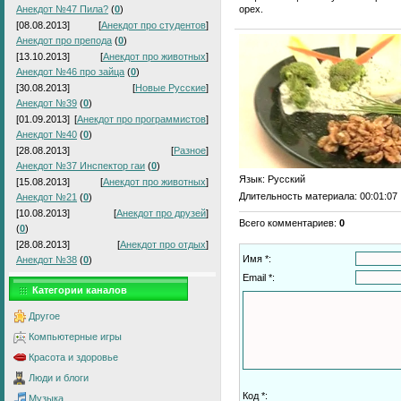
орех.
Анекдот №47 Пила?
(
0
)
[08.08.2013]
[
Анекдот про студентов
]
Анекдот про препода
(
0
)
[13.10.2013]
[
Анекдот про животных
]
Анекдот №46 про зайца
(
0
)
[30.08.2013]
[
Новые Русские
]
Анекдот №39
(
0
)
[01.09.2013]
[
Анекдот про программистов
]
Анекдот №40
(
0
)
[28.08.2013]
[
Разное
]
Анекдот №37 Инспектор гаи
(
0
)
Язык
: Русский
[15.08.2013]
[
Анекдот про животных
]
Длительность материала
: 00:01:07
Анекдот №21
(
0
)
[10.08.2013]
[
Анекдот про друзей
]
Всего комментариев
:
0
(
0
)
[28.08.2013]
[
Анекдот про отдых
]
Имя *:
Анекдот №38
(
0
)
Email *:
Категории каналов
Другое
Компьютерные игры
Красота и здоровье
Люди и блоги
Код *:
Музыка