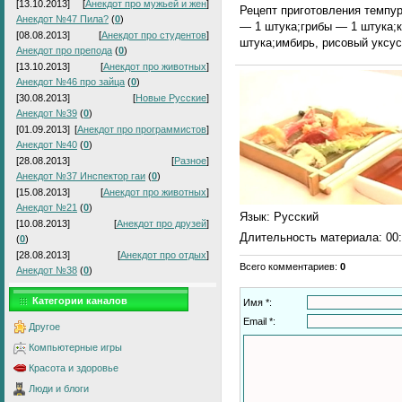
[13.10.2013]
[
Анекдот про мужьей и жен
]
Рецепт приготовления темпур
Анекдот №47 Пила?
(
0
)
— 1 штука;грибы — 1 штука;
[08.08.2013]
[
Анекдот про студентов
]
штука;имбирь, рисовый уксус,
Анекдот про препода
(
0
)
[13.10.2013]
[
Анекдот про животных
]
Анекдот №46 про зайца
(
0
)
[30.08.2013]
[
Новые Русские
]
Анекдот №39
(
0
)
[01.09.2013]
[
Анекдот про программистов
]
Анекдот №40
(
0
)
[28.08.2013]
[
Разное
]
Анекдот №37 Инспектор гаи
(
0
)
[15.08.2013]
[
Анекдот про животных
]
Анекдот №21
(
0
)
Язык
: Русский
[10.08.2013]
[
Анекдот про друзей
]
Длительность материала
: 00
(
0
)
[28.08.2013]
[
Анекдот про отдых
]
Всего комментариев
:
0
Анекдот №38
(
0
)
Категории каналов
Имя *:
Email *:
Другое
Компьютерные игры
Красота и здоровье
Люди и блоги