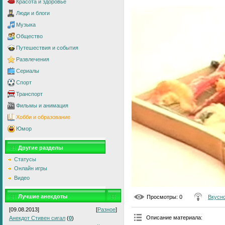
Красота и здоровье
Люди и блоги
Музыка
Общество
Путешествия и события
Развлечения
Сериалы
Спорт
Транспорт
Фильмы и анимация
Хобби и образование
Юмор
Другие разделы
Статусы
Онлайн игры
Видео
Лучшие анекдоты
Просмотры
: 0
Вкусно
[09.08.2013]
[
Разное
]
Описание материала
:
Анекдот Стивен сигал
(
0
)