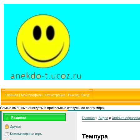
Главная
|
Мой профиль
|
Регистрация
|
Выход
|
Вход
Самые смешные анекдоты и прикольные статусы со всего мира
Разделы
Главная
»
Видео
»
Хобби и образов
Другое
Компьютерные игры
Темпура