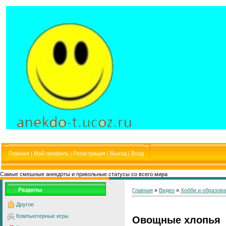
Главная
|
Мой профиль
|
Регистрация
|
Выход
|
Вход
Самые смешные анекдоты и прикольные статусы со всего мира
Разделы
Главная
»
Видео
»
Хобби и образов
Другое
Компьютерные игры
Овощные хлопья