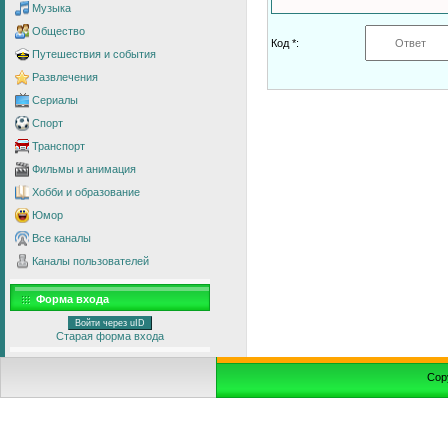
Музыка
Общество
Код *:
Путешествия и события
Развлечения
Сериалы
Спорт
Транспорт
Фильмы и анимация
Хобби и образование
Юмор
Все каналы
Каналы пользователей
Форма входа
Войти через uID
Старая форма входа
Cop