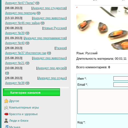
Анекдот №47 Пила?
(
0
)
[08.08.2013]
[
Анекдот про студентов
]
Анекдот про препода
(
0
)
[13.10.2013]
[
Анекдот про животных
]
Анекдот №46 про зайца
(
0
)
[30.08.2013]
[
Новые Русские
]
Анекдот №39
(
0
)
[01.09.2013]
[
Анекдот про программистов
]
Анекдот №40
(
0
)
[28.08.2013]
[
Разное
]
Анекдот №37 Инспектор гаи
(
0
)
Язык
: Русский
[15.08.2013]
[
Анекдот про животных
]
Длительность материала
: 00:01:11
Анекдот №21
(
0
)
Всего комментариев
:
0
[10.08.2013]
[
Анекдот про друзей
]
(
0
)
[28.08.2013]
[
Анекдот про отдых
]
Имя *:
Анекдот №38
(
0
)
Email *:
Категории каналов
Другое
Компьютерные игры
Красота и здоровье
Люди и блоги
Код *:
Музыка