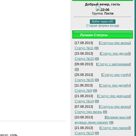
Добрый вечер, гость
22:06
Группа:
Гости
Войти через uID
Старая форма входа
Лучшие Статусы
[17.08.2013]
[
Статусы про жизнь
]
Статус №11
(
0
)
[15.08.2013]
[
Статус про друзей
]
Статус №10
(
0
)
[09.08.2013]
[
Статус с картинками
]
(
0
)
[25.08.2013]
[
Статус про учебу
]
Статус №15
(
0
)
[11.08.2013]
[
Статус про дружбу
]
Статус №8
(
0
)
[21.08.2013]
[
Статус про девушек
]
Статус №14
(
0
)
[07.08.2013]
[
Статусы про жизнь
]
Статус про жизнь
(
0
)
[10.08.2013]
[
Великие мысли
]
мудрые люди говорят
(
0
)
[21.08.2013]
[
Статус про парней
]
Статус №13
(
0
)
ксус, соль.