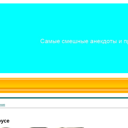
ание
оусе