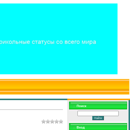
$WD
$,
Поиск
Вход