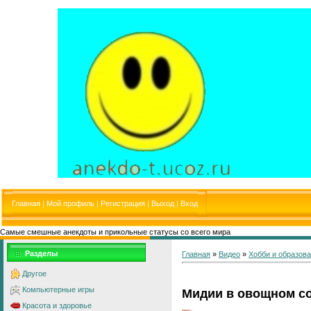
Главная
|
Мой профиль
|
Регистрация
|
Выход
|
Вход
Самые смешные анекдоты и прикольные статусы со всего мира
Разделы
Главная
»
Видео
»
Хобби и образов
Другое
Компьютерные игры
Мидии в овощном с
Красота и здоровье