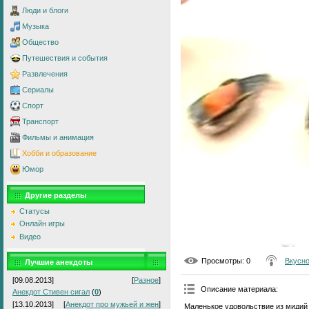
Люди и блоги
Музыка
Общество
Путешествия и события
Развлечения
Сериалы
Спорт
Транспорт
Фильмы и анимация
Хобби и образование
Юмор
Другие разделы
Статусы
Онлайн игры
Видео
Просмотры
: 0
Вкусно
Лучшие анекдоты
[09.08.2013]
[
Разное
]
Описание материала
:
Анекдот Стивен сигал
(
0
)
[13.10.2013]
[
Анекдот про мужьей и жен
]
Маленькое удовольствие из мидий 