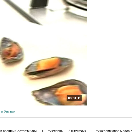
00:01:11
 и быстро
и овощей.Состав:мидии — 11 штук;перцы — 2 штуки;лук — 1 штука;оливковое масло, у