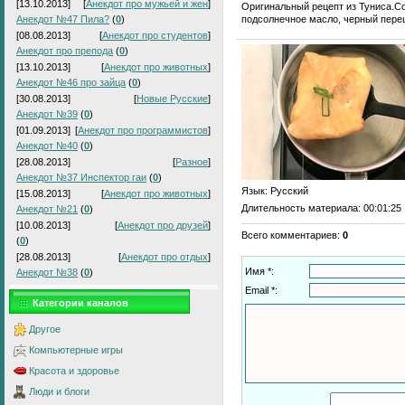
[13.10.2013]
[
Анекдот про мужьей и жен
]
Оригинальный рецепт из Туниса.Со
подсолнечное масло, черный перец
Анекдот №47 Пила?
(
0
)
[08.08.2013]
[
Анекдот про студентов
]
Анекдот про препода
(
0
)
[13.10.2013]
[
Анекдот про животных
]
Анекдот №46 про зайца
(
0
)
[30.08.2013]
[
Новые Русские
]
Анекдот №39
(
0
)
[01.09.2013]
[
Анекдот про программистов
]
Анекдот №40
(
0
)
[28.08.2013]
[
Разное
]
Анекдот №37 Инспектор гаи
(
0
)
Язык
: Русский
[15.08.2013]
[
Анекдот про животных
]
Длительность материала
: 00:01:25
Анекдот №21
(
0
)
[10.08.2013]
[
Анекдот про друзей
]
Всего комментариев
:
0
(
0
)
[28.08.2013]
[
Анекдот про отдых
]
Имя *:
Анекдот №38
(
0
)
Email *:
Категории каналов
Другое
Компьютерные игры
Красота и здоровье
Люди и блоги