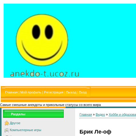
Главная
|
Мой профиль
|
Регистрация
|
Выход
|
Вход
Самые смешные анекдоты и прикольные статусы со всего мира
Разделы
Главная
»
Видео
»
Хобби и образов
Другое
Компьютерные игры
Брик Ле-оф