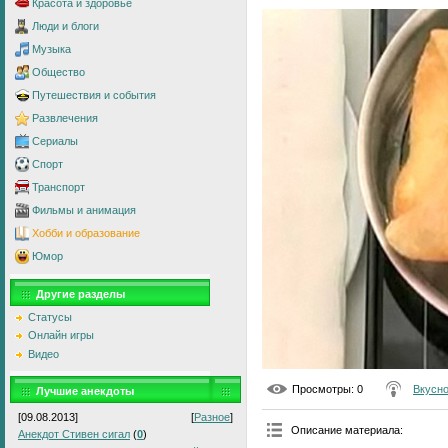
Красота и здоровье
Люди и блоги
Музыка
Общество
Путешествия и события
Развлечения
Сериалы
Спорт
Транспорт
Фильмы и анимация
Хобби и образование
Юмор
Другие разделы
Статусы
Онлайн игры
Видео
Просмотры
: 0
Вкусно
Лучшие анекдоты
[09.08.2013]
[
Разное
]
Описание материала
:
Анекдот Стивен сигал
(
0
)