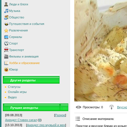
Люди и блоги
Музыка
Общество
Путешествия и события
Развлечения
Сериалы
Спорт
Транспорт
Фильмы и анимация
Хобби и образование
Юмор
Другие разделы
Статусы
Онлайн игры
Видео
Просмотры
: 0
Вкусно
Лучшие анекдоты
[09.08.2013]
[
Разное
]
Описание материала
:
Анекдот Стивен сигал
(
0
)
[13.10.2013]
[
Анекдот про мужьей и жен
]
Простое и вкусное блюдо из козье