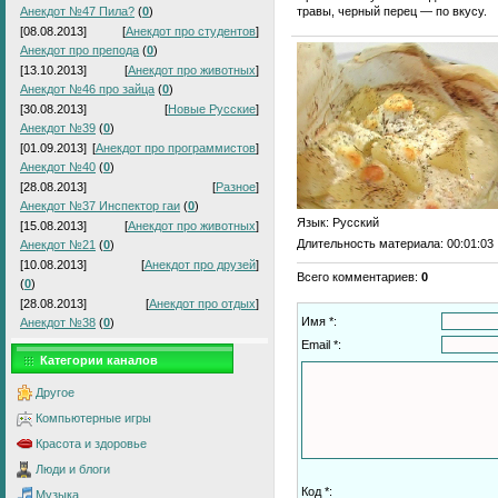
травы, черный перец — по вкусу.
Анекдот №47 Пила?
(
0
)
[08.08.2013]
[
Анекдот про студентов
]
Анекдот про препода
(
0
)
[13.10.2013]
[
Анекдот про животных
]
Анекдот №46 про зайца
(
0
)
[30.08.2013]
[
Новые Русские
]
Анекдот №39
(
0
)
[01.09.2013]
[
Анекдот про программистов
]
Анекдот №40
(
0
)
[28.08.2013]
[
Разное
]
Анекдот №37 Инспектор гаи
(
0
)
Язык
: Русский
[15.08.2013]
[
Анекдот про животных
]
Длительность материала
: 00:01:03
Анекдот №21
(
0
)
[10.08.2013]
[
Анекдот про друзей
]
Всего комментариев
:
0
(
0
)
[28.08.2013]
[
Анекдот про отдых
]
Имя *:
Анекдот №38
(
0
)
Email *:
Категории каналов
Другое
Компьютерные игры
Красота и здоровье
Люди и блоги
Код *:
Музыка