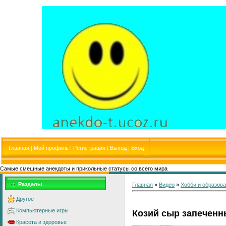
Главная
|
Мой профиль
|
Регистрация
|
Выход
|
Вход
Самые смешные анекдоты и прикольные статусы со всего мира
Разделы
Главная
»
Видео
»
Хобби и образов
Другое
Компьютерные игры
Козий сыр запеченн
Красота и здоровье