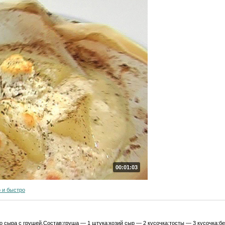
00:01:03
 и быстро
го сыра с грушей.Состав:груша — 1 штука;козий сыр — 2 кусочка;тосты — 3 кусочка;б