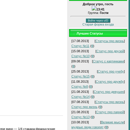
Доброе утро, гость
13:41
Группа:
Гости
Войти через uID
Старая форма входа
Лучшие Статусы
[17.08.2013]
[
Статусы про жизнь
]
Статус №11
(
0
)
[15.08.2013]
[
Статус про друзей
]
Статус №10
(
0
)
[09.08.2013]
[
Статус с картинками
]
(
0
)
[25.08.2013]
[
Статус про учебу
]
Статус №15
(
0
)
[11.08.2013]
[
Статус про дружбу
]
Статус №8
(
0
)
[21.08.2013]
[
Статус про девушек
]
Статус №14
(
0
)
[07.08.2013]
[
Статусы про жизнь
]
Статус про жизнь
(
0
)
[21.08.2013]
[
Статус про парней
]
Статус №13
(
0
)
[10.08.2013]
[
Великие мысли
]
мудрые люди говорят
(
0
)
елое вино — 1/4 стакана;французские