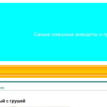
ание
ый с грушей