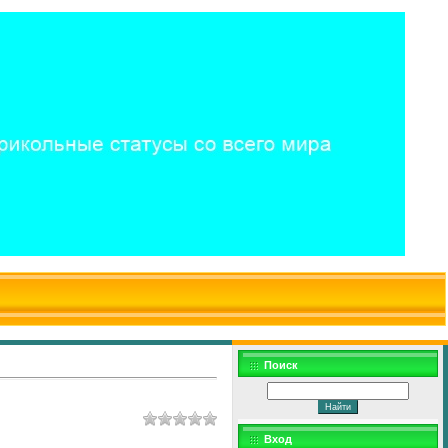
$WD
$,
Поиск
Вход