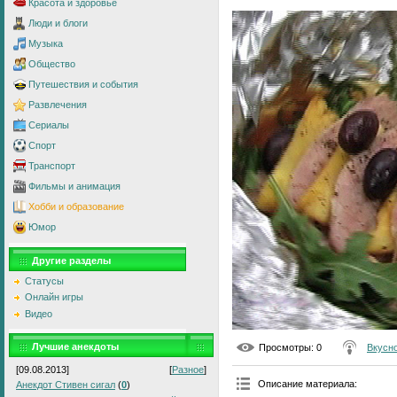
Красота и здоровье
Люди и блоги
Музыка
Общество
Путешествия и события
Развлечения
Сериалы
Спорт
Транспорт
Фильмы и анимация
Хобби и образование
Юмор
Другие разделы
Статусы
Онлайн игры
Видео
Лучшие анекдоты
Просмотры
: 0
Вкусно
[09.08.2013]
[
Разное
]
Описание материала
:
Анекдот Стивен сигал
(
0
)