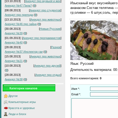
[13.10.2013]
[
Анекдот про мужьей и жен
]
Изысканый вкус вкуснейшего
Анекдот №47 Пила?
(
0
)
ананасом.Состав:телятина — 
[08.08.2013]
[
Анекдот про студентов
]
гр;оливки — 6 штук;соль, пе
Анекдот про препода
(
0
)
[13.10.2013]
[
Анекдот про животных
]
Анекдот №46 про зайца
(
0
)
[30.08.2013]
[
Новые Русские
]
Анекдот №39
(
0
)
[01.09.2013]
[
Анекдот про программистов
]
Анекдот №40
(
0
)
[28.08.2013]
[
Разное
]
Анекдот №37 Инспектор гаи
(
0
)
[15.08.2013]
[
Анекдот про животных
]
Анекдот №21
(
0
)
Язык
: Русский
[10.08.2013]
[
Анекдот про друзей
]
Длительность материала
: 00
(
0
)
[28.08.2013]
[
Анекдот про отдых
]
Всего комментариев
:
0
Анекдот №38
(
0
)
Категории каналов
Имя *:
Email *:
Другое
Компьютерные игры
Красота и здоровье
Люди и блоги