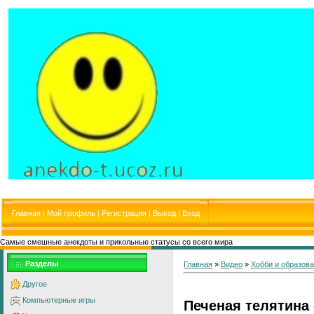
Главная
|
Мой профиль
|
Регистрация
|
Выход
|
Вход
Самые смешные анекдоты и прикольные статусы со всего мира
Разделы
Главная
»
Видео
»
Хобби и образов
Другое
Компьютерные игры
Печеная телятина