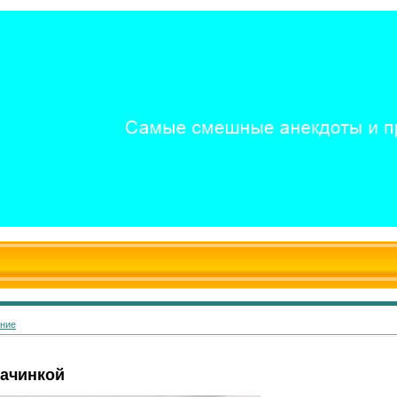
ание
начинкой