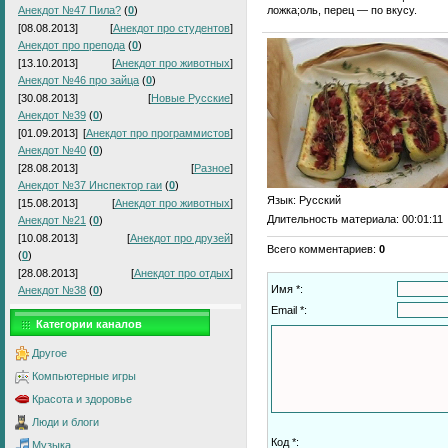
ложка;оль, перец — по вкусу.
Анекдот №47 Пила?
(
0
)
[08.08.2013]
[
Анекдот про студентов
]
Анекдот про препода
(
0
)
[13.10.2013]
[
Анекдот про животных
]
Анекдот №46 про зайца
(
0
)
[30.08.2013]
[
Новые Русские
]
Анекдот №39
(
0
)
[01.09.2013]
[
Анекдот про программистов
]
Анекдот №40
(
0
)
[28.08.2013]
[
Разное
]
Анекдот №37 Инспектор гаи
(
0
)
Язык
: Русский
[15.08.2013]
[
Анекдот про животных
]
Длительность материала
: 00:01:11
Анекдот №21
(
0
)
[10.08.2013]
[
Анекдот про друзей
]
Всего комментариев
:
0
(
0
)
[28.08.2013]
[
Анекдот про отдых
]
Имя *:
Анекдот №38
(
0
)
Email *:
Категории каналов
Другое
Компьютерные игры
Красота и здоровье
Люди и блоги
Код *:
Музыка