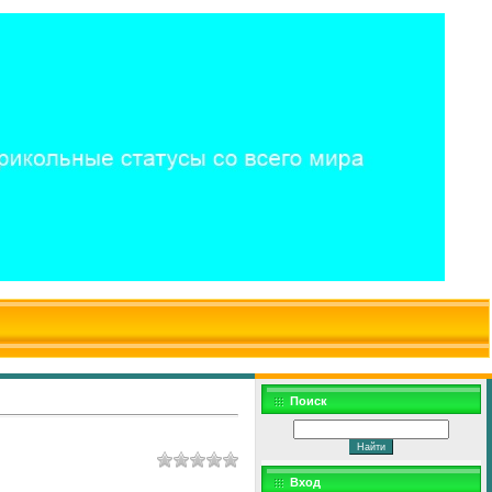
$WD
$,
Поиск
Вход