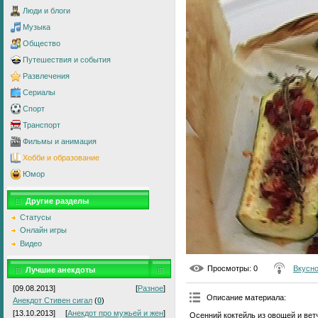
Люди и блоги
Музыка
Общество
Путешествия и события
Развлечения
Сериалы
Спорт
Транспорт
Фильмы и анимация
Хобби и образование
Юмор
Другие разделы
Статусы
Онлайн игры
Видео
Просмотры
: 0
Вкусно
Лучшие анекдоты
[09.08.2013]
[
Разное
]
Описание материала
:
Анекдот Стивен сигал
(
0
)
[13.10.2013]
[
Анекдот про мужьей и жен
]
Осенний коктейль из овощей и вет