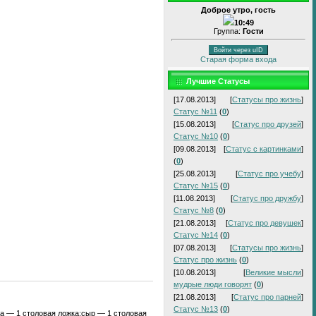
Доброе утро, гость
10:49
Группа:
Гости
Войти через uID
Старая форма входа
Лучшие Статусы
[17.08.2013]
[
Статусы про жизнь
]
Статус №11
(
0
)
[15.08.2013]
[
Статус про друзей
]
Статус №10
(
0
)
[09.08.2013]
[
Статус с картинками
]
(
0
)
[25.08.2013]
[
Статус про учебу
]
Статус №15
(
0
)
[11.08.2013]
[
Статус про дружбу
]
Статус №8
(
0
)
[21.08.2013]
[
Статус про девушек
]
Статус №14
(
0
)
[07.08.2013]
[
Статусы про жизнь
]
Статус про жизнь
(
0
)
[10.08.2013]
[
Великие мысли
]
мудрые люди говорят
(
0
)
[21.08.2013]
[
Статус про парней
]
Статус №13
(
0
)
ца — 1 столовая ложка;сыр — 1 столовая