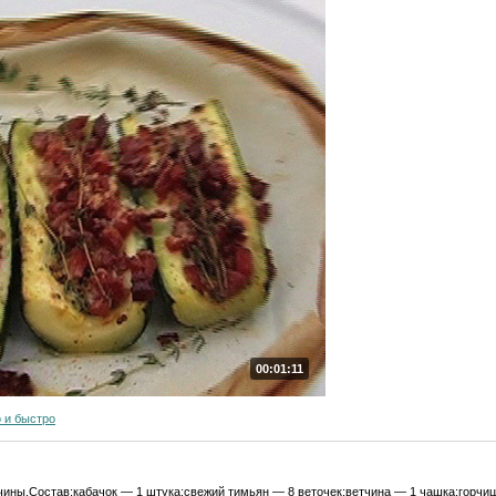
00:01:11
 и быстро
чины.Состав:кабачок — 1 штука;свежий тимьян — 8 веточек;ветчина — 1 чашка;горчи